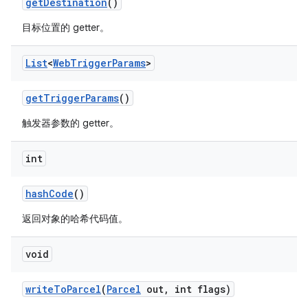
get
Destination
()
目标位置的 getter。
List
<
Web
Trigger
Params
>
get
Trigger
Params
()
触发器参数的 getter。
int
hash
Code
()
返回对象的哈希代码值。
void
write
To
Parcel
(
Parcel
out
,
int flags)