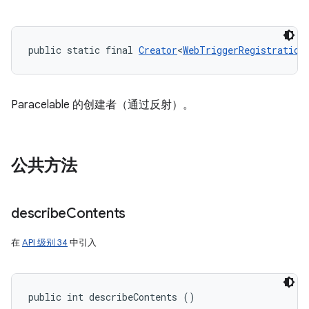
public static final 
Creator
<
WebTriggerRegistration
Paracelable 的创建者（通过反射）。
公共方法
describe
Contents
在
API 级别 34
中引入
public int describeContents ()