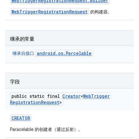
Web
Trigger
Registration
Request
.
Builder
WebTriggerRegistrationRequest
的构建器。
继承的常量
android.os.Parcelable
继承自接口
字段
public static final
Creator
<
Web
Trigger
Registration
Request
>
CREATOR
Paracelable 的创建者（通过反射）。