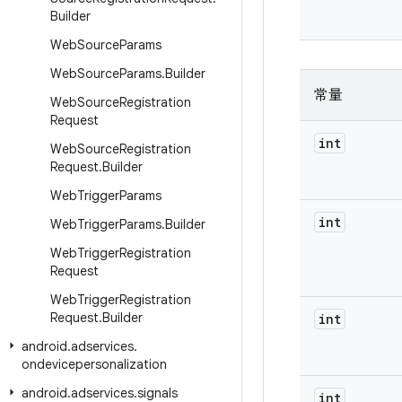
Builder
Web
Source
Params
Web
Source
Params
.
Builder
常量
Web
Source
Registration
Request
int
Web
Source
Registration
Request
.
Builder
Web
Trigger
Params
int
Web
Trigger
Params
.
Builder
Web
Trigger
Registration
Request
Web
Trigger
Registration
Request
.
Builder
int
android
.
adservices
.
ondevicepersonalization
android
.
adservices
.
signals
int