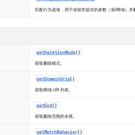
匹配行为选项，用于保留所提供的参数（源/网域）并
get
Deletion
Mode
()
获取删除模式。
get
Domain
Uris
()
获取网域 URI 列表。
get
End
()
获取删除范围的末尾。
get
Match
Behavior
()