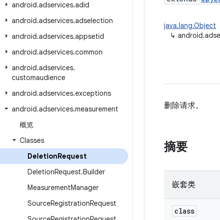
android
.
adservices
.
adid
android
.
adservices
.
adselection
java.lang.Object
↳
android.ads
android
.
adservices
.
appsetid
android
.
adservices
.
common
android
.
adservices
.
customaudience
android
.
adservices
.
exceptions
删除请求。
android
.
adservices
.
measurement
概览
Classes
摘要
Deletion
Request
Deletion
Request
.
Builder
嵌套类
Measurement
Manager
Source
Registration
Request
class
Source
Registration
Request
.