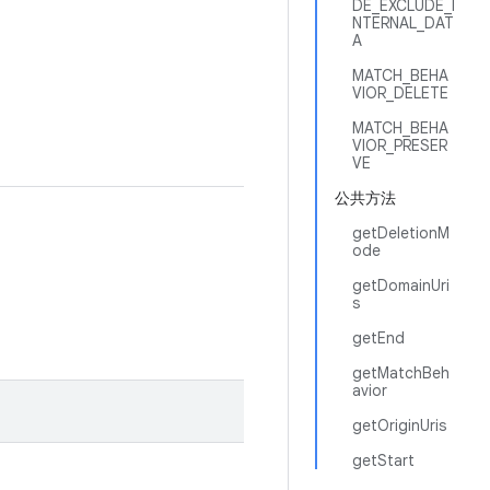
DE_EXCLUDE_I
NTERNAL_DAT
A
MATCH_BEHA
VIOR_DELETE
MATCH_BEHA
VIOR_PRESER
VE
公共方法
getDeletionM
ode
getDomainUri
s
getEnd
getMatchBeh
avior
getOriginUris
getStart