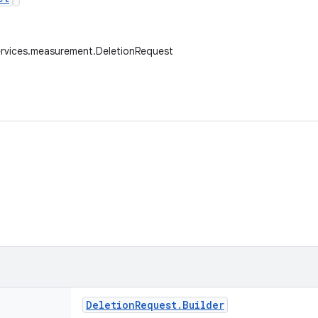
ervices.measurement.DeletionRequest
Deletion
Request
.
Builder