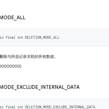
MODE
_
ALL
tic final int DELETION_MODE_ALL
删除与所选记录关联的所有数据。
00000000)
MODE
_
EXCLUDE
_
INTERNAL
_
DATA
tic final int DELETION_MODE_EXCLUDE_INTERNAL_DATA