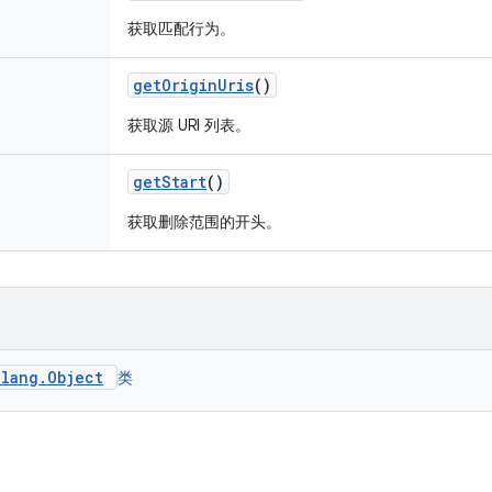
获取匹配行为。
get
Origin
Uris
()
获取源 URI 列表。
get
Start
()
获取删除范围的开头。
.lang.Object
类