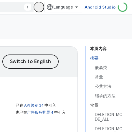
/
Android Studio
本页内容
摘要
嵌套类
常量
公共方法
继承的方法
常量
已在
API 级别 34
中引入
也已在
广告服务扩展 4
中引入
DELETION_MO
DE_ALL
DELETION_MO