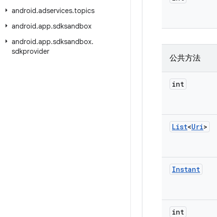
android
.
adservices
.
topics
android
.
app
.
sdksandbox
android
.
app
.
sdksandbox
.
sdkprovider
公共方法
int
List
<
Uri
>
Instant
int