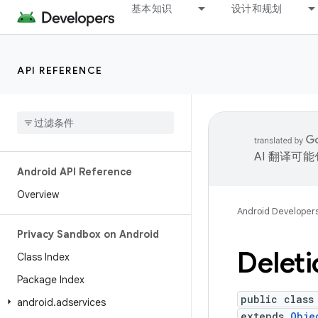
基本知识
设计和规划
API REFERENCE
AI 翻译可
Android API Reference
Overview
Android Developer
Privacy Sandbox on Android
Deleti
Class Index
Package Index
public class
android
.
adservices
extends
Obje