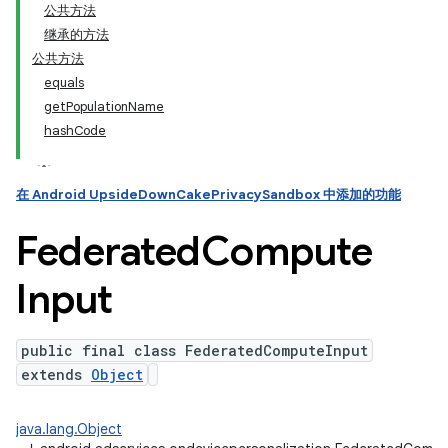
公共方法
继承的方法
ation
公共方法
equals
getPopulationName
hashCode
在 Android UpsideDownCakePrivacySandbox 中添加的功能
Federated
Compute
Input
public final class FederatedComputeInput
extends
Object
java.lang.Object