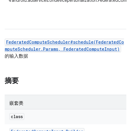
↳
android.adservices.ondevicepersonalization.FederatedCompu
FederatedComputeScheduler#schedule(FederatedCo
mputeScheduler.Params, FederatedComputeInput)
的输入数据
摘要
嵌套类
class