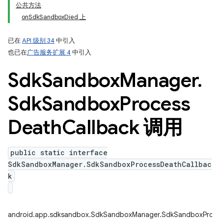
公共方法
onSdkSandboxDied 上
ation
已在
API 级别 34
中引入
也已在
广告服务扩展 4
中引入
Sdk
Sandbox
Manager
.
Sdk
Sandbox
Process
Death
Callback 调用
public static interface
SdkSandboxManager.SdkSandboxProcessDeathCallbac
k
android.app.sdksandbox.SdkSandboxManager.SdkSandboxProce