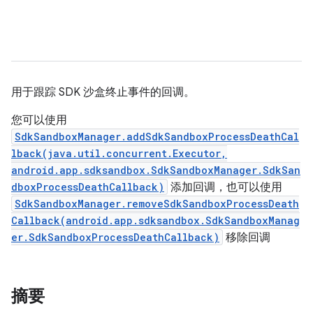
用于跟踪 SDK 沙盒终止事件的回调。
您可以使用
SdkSandboxManager.addSdkSandboxProcessDeathCal
lback(java.util.concurrent.Executor,
android.app.sdksandbox.SdkSandboxManager.SdkSan
dboxProcessDeathCallback)
添加回调，也可以使用
SdkSandboxManager.removeSdkSandboxProcessDeath
Callback(android.app.sdksandbox.SdkSandboxManag
er.SdkSandboxProcessDeathCallback)
移除回调
摘要