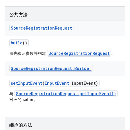
公共方法
Source
Registration
Request
build
()
SourceRegistrationRequest
预先验证参数并构建
。
Source
Registration
Request
.
Builder
set
Input
Event
(
Input
Event
input
Event)
SourceRegistrationRequest.getInputEvent()
与
对应的 setter。
继承的方法