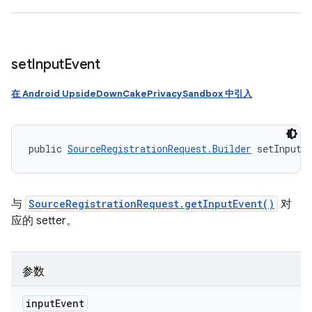
set
Input
Event
在 Android UpsideDownCakePrivacySandbox 中引入
public 
SourceRegistrationRequest.Builder
 setInputE
与
SourceRegistrationRequest.getInputEvent()
对
应的 setter。
参数
input
Event