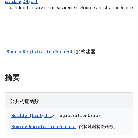
java.lang.Object
↳
android.adservices.measurement.SourceRegistrationRequest.
SourceRegistrationRequest
的构建器。
ation
摘要
公共构造函数
Builder
(
List
<
Uri
> registration
Uris)
SourceRegistrationRequest
的构建器构造函数。