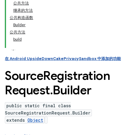
公共方法
继承的方法
公共构造函数
Builder
公共方法
build
在 Android UpsideDownCakePrivacySandbox 中添加的功能
Source
Registration
Request
.
Builder
public static final class
SourceRegistrationRequest.Builder
extends
Object