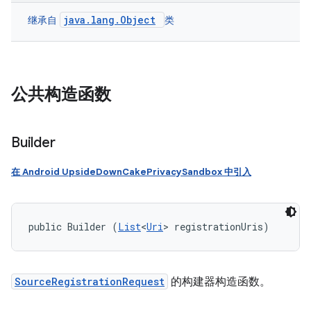
java.lang.Object
继承自
类
公共构造函数
Builder
在 Android UpsideDownCakePrivacySandbox 中引入
public Builder (
List
<
Uri
> registrationUris)
SourceRegistrationRequest
的构建器构造函数。