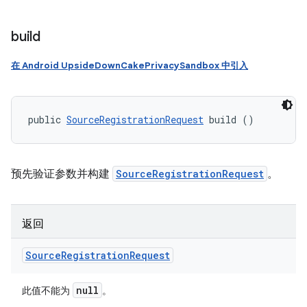
build
在 Android UpsideDownCakePrivacySandbox 中引入
public 
SourceRegistrationRequest
 build ()
预先验证参数并构建
SourceRegistrationRequest
。
返回
Source
Registration
Request
null
此值不能为
。