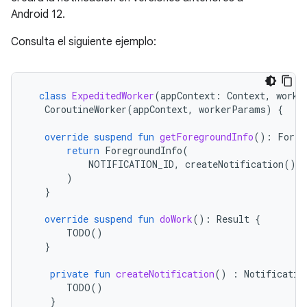
Android 12.
Consulta el siguiente ejemplo:
class
ExpeditedWorker
(
appContext
:
Context
,
worke
CoroutineWorker
(
appContext
,
workerParams
)
{
override
suspend
fun
getForegroundInfo
():
Foreg
return
ForegroundInfo
(
NOTIFICATION_ID
,
createNotification
()
)
}
override
suspend
fun
doWork
():
Result
{
TODO
()
}
private
fun
createNotification
()
:
Notificatio
TODO
()
}