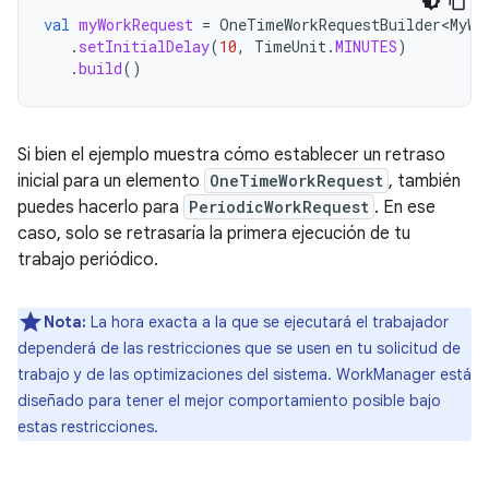
val
myWorkRequest
=
OneTimeWorkRequestBuilder<MyWo
.
setInitialDelay
(
10
,
TimeUnit
.
MINUTES
)
.
build
()
Si bien el ejemplo muestra cómo establecer un retraso
inicial para un elemento
OneTimeWorkRequest
, también
puedes hacerlo para
PeriodicWorkRequest
. En ese
caso, solo se retrasaría la primera ejecución de tu
trabajo periódico.
Nota:
La hora exacta a la que se ejecutará el trabajador
dependerá de las restricciones que se usen en tu solicitud de
trabajo y de las optimizaciones del sistema. WorkManager está
diseñado para tener el mejor comportamiento posible bajo
estas restricciones.