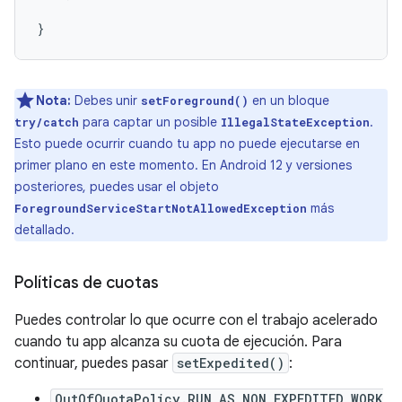
}
Nota:
Debes unir
en un bloque
setForeground()
para captar un posible
.
try/catch
IllegalStateException
Esto puede ocurrir cuando tu app no puede ejecutarse en
primer plano en este momento. En Android 12 y versiones
posteriores, puedes usar el objeto
más
ForegroundServiceStartNotAllowedException
detallado.
Políticas de cuotas
Puedes controlar lo que ocurre con el trabajo acelerado
cuando tu app alcanza su cuota de ejecución. Para
continuar, puedes pasar
setExpedited()
:
OutOfQuotaPolicy.RUN_AS_NON_EXPEDITED_WORK