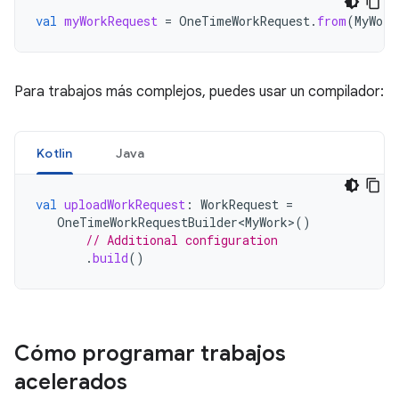
val
myWorkRequest
=
OneTimeWorkRequest
.
from
(
MyWork
Para trabajos más complejos, puedes usar un compilador:
Kotlin
Java
val
uploadWorkRequest
:
WorkRequest
=
OneTimeWorkRequestBuilder<MyWork>
()
// Additional configuration
.
build
()
Cómo programar trabajos
acelerados