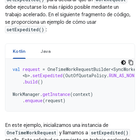
debe ejecutarse lo más rápido posible mediante un
trabajo acelerado. En el siguiente fragmento de código,
se proporciona un ejemplo de cómo usar
setExpedited()
:
Kotlin
Java
val
request
=
OneTimeWorkRequestBuilder<SyncWorker
<
b
>
.
setExpedited
(
OutOfQuotaPolicy
.
RUN_AS_NON_E
.
build
()
WorkManager
.
getInstance
(
context
)
.
enqueue
(
request
)
En este ejemplo, inicializamos una instancia de
OneTimeWorkRequest
y llamamos a
setExpedited()