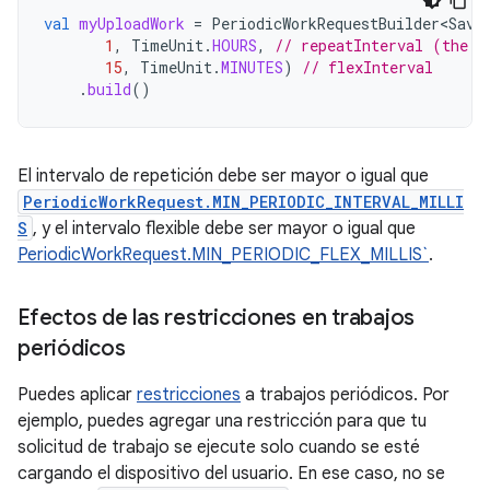
val
myUploadWork
=
PeriodicWorkRequestBuilder<Save
1
,
TimeUnit
.
HOURS
,
// repeatInterval (the p
15
,
TimeUnit
.
MINUTES
)
// flexInterval
.
build
()
El intervalo de repetición debe ser mayor o igual que
PeriodicWorkRequest.MIN_PERIODIC_INTERVAL_MILLI
S
, y el intervalo flexible debe ser mayor o igual que
PeriodicWorkRequest.MIN_PERIODIC_FLEX_MILLIS`
.
Efectos de las restricciones en trabajos
periódicos
Puedes aplicar
restricciones
a trabajos periódicos. Por
ejemplo, puedes agregar una restricción para que tu
solicitud de trabajo se ejecute solo cuando se esté
cargando el dispositivo del usuario. En ese caso, no se