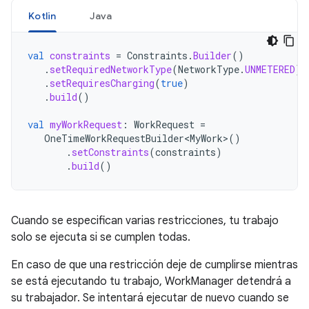
Kotlin
Java
val
constraints
=
Constraints
.
Builder
()
.
setRequiredNetworkType
(
NetworkType
.
UNMETERED
)
.
setRequiresCharging
(
true
)
.
build
()
val
myWorkRequest
:
WorkRequest
=
OneTimeWorkRequestBuilder<MyWork>
()
.
setConstraints
(
constraints
)
.
build
()
Cuando se especifican varias restricciones, tu trabajo
solo se ejecuta si se cumplen todas.
En caso de que una restricción deje de cumplirse mientras
se está ejecutando tu trabajo, WorkManager detendrá a
su trabajador. Se intentará ejecutar de nuevo cuando se