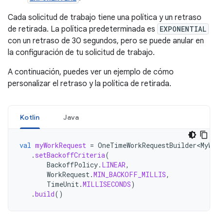
Cada solicitud de trabajo tiene una política y un retraso
de retirada. La política predeterminada es
EXPONENTIAL
con un retraso de 30 segundos, pero se puede anular en
la configuración de tu solicitud de trabajo.
A continuación, puedes ver un ejemplo de cómo
personalizar el retraso y la política de retirada.
Kotlin
Java
val
myWorkRequest
=
OneTimeWorkRequestBuilder<MyWo
.
setBackoffCriteria
(
BackoffPolicy
.
LINEAR
,
WorkRequest
.
MIN_BACKOFF_MILLIS
,
TimeUnit
.
MILLISECONDS
)
.
build
()