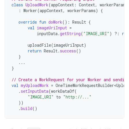
class
UploadWork
(
appContext
:
Context
,
workerParams
:
Worker
(
appContext
,
workerParams
)
{
override
fun
doWork
():
Result
{
val
imageUriInput
=
inputData
.
getString
(
"IMAGE_URI"
)
?:
ret
uploadFile
(
imageUriInput
)
return
Result
.
success
()
}
...
}
// Create a WorkRequest for your Worker and sending
val
myUploadWork
=
OneTimeWorkRequestBuilder<Uploa
.
setInputData
(
workDataOf
(
"IMAGE_URI"
to
"http://..."
))
.
build
()