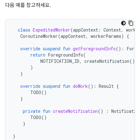
다음 예를 참고하세요.
class
ExpeditedWorker
(
appContext
:
Context
,
worke
CoroutineWorker
(
appContext
,
workerParams
)
{
override
suspend
fun
getForegroundInfo
():
Foreg
return
ForegroundInfo
(
NOTIFICATION_ID
,
createNotification
()
)
}
override
suspend
fun
doWork
():
Result
{
TODO
()
}
private
fun
createNotification
()
:
Notificatio
TODO
()
}
}