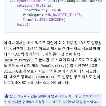
val
myWorkRequest
=
OneTimeWorkRequestBuilder<MyWo
.
setBackoffCriteria
(
BackoffPolicy
.
LINEAR
,
WorkRequest
.
MIN_BACKOFF_MILLIS
,
TimeUnit
.
MILLISECONDS
)
.
build
()
이 예시에서는 최소 백오프 지연이 최소 허용 값 10초로 설정됩
니다. 정책이
LINEAR
이므로 재시도 간격은 새로 시도할 때마
다 약 10초씩 증가합니다. 예를 들어 첫 번째 실행이
Result.retry()
로 끝나면 10초 후에 다시 시도되고 다음 시
도 후에도 작업이 계속
Result.retry()
를 반환하면 20초,
30초, 40초 등으로 재시도 간격을 늘려 작업을 다시 시도합니
다. 백오프 정책이
EXPONENTIAL
로 설정된 경우 재시도 길이
는 20, 40, 80 등의 시퀀스로 이어집니다.
참고:
백오프 지연은 정확하지 않고 재시도 사이에 몇 초씩 차이가
날 수 있지만 구성에서 지정한 초기 백오프 지연보다 작을 수는 없습니