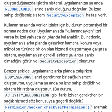
oluşturduğunuzda işletim sistemi, uygulamanızın şu anda
RECORD_AUDIO
iznine sahip olduğunu doğrular. Bu izne
sahip değilseniz sistem
SecurityException
hatası verir.
Kullanım sırasında verilen izinler için bu durum potansiyel bir
soruna neden olur. Uygulamanızda "kullanımdayken" izni
varsa bu izni yalnızca
ön planda
kullanabilir. Bu nedenle,
uygulamanız arka planda çalışırken kamera, konum veya
mikrofon türünde bir ön plan hizmeti oluşturmaya çalışırsa
sistem, uygulamanızın gerekli izinlere
şu anda
sahip
olmadığını görür ve
SecurityException
oluşturur.
Benzer şekilde, uygulamanız arka planda çalışırken
BODY_SENSORS
iznini gerektiren bir sağlık hizmeti
oluşturursa, uygulama şu anda bu izne sahip değildir ve
sistem bir istisna oluşturur. (Bu durum,
ACTIVITY_RECOGNITION
gibi farklı izinler gerektiren bir
sağlık hizmeti söz konusuysa geçerli değildir.)
PermissionChecker.checkSelfPermission()
'ı aramak