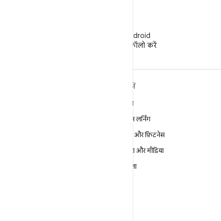
WeChat
WeChat पर Android
Developers को फ़ॉलो करें
ANDROID के बारे में ज़्यादा
खोजें
जानें
गेमिंग
Android
मशीन लर्निंग
Android for Enterprise
सेहत और फ़िटनेस
सुरक्षा
कैमरा और मीडिया
सोर्स
निजता
समाचार
5G
ब्लॉग
पॉडकास्ट