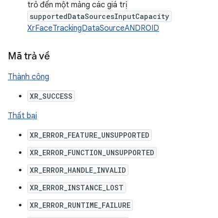
trỏ đến một mảng các giá trị
supportedDataSourcesInputCapacity
XrFaceTrackingDataSourceANDROID
Mã trả về
Thành công
XR_SUCCESS
Thất bại
XR_ERROR_FEATURE_UNSUPPORTED
XR_ERROR_FUNCTION_UNSUPPORTED
XR_ERROR_HANDLE_INVALID
XR_ERROR_INSTANCE_LOST
XR_ERROR_RUNTIME_FAILURE