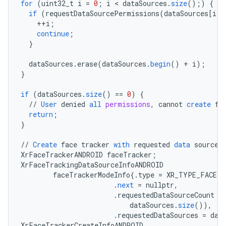
for
(
uint32_t
i
=
0
;
i
 < 
dataSources
.
size
();)
{
if
(
requestDataSourcePermissions
(
dataSources
[
i
]
)
++
i
;
continue
;
}
dataSources
.
erase
(
dataSources
.
begin
()
+
i
);
}
if
(
dataSources
.
size
()
==
0
)
{
//
User
denied
all
permissions
,
cannot
create
fa
return
;
}
//
Create
face
tracker
with
requested
data
sources
XrFaceTrackerANDROID
faceTracker
;
XrFaceTrackingDataSourceInfoANDROID
faceTrackerModeInfo
{
.
type
=
XR_TYPE_FACE_T
.
next
=
nullptr
,
.
requestedDataSourceCount
=
dataSources
.
size
()),
.
requestedDataSources
=
dat
XrFaceTrackerCreateInfoANDROID