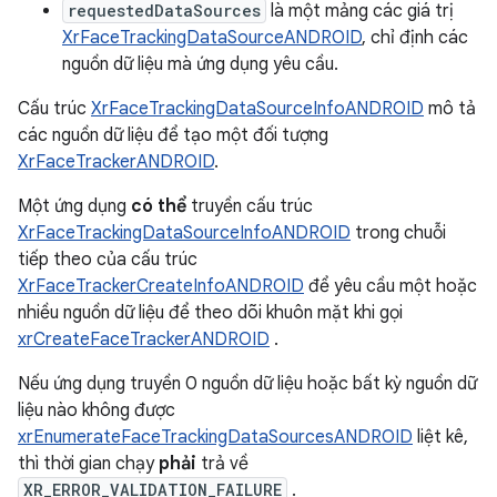
requestedDataSources
là một mảng các giá trị
XrFaceTrackingDataSourceANDROID
, chỉ định các
nguồn dữ liệu mà ứng dụng yêu cầu.
Cấu trúc
XrFaceTrackingDataSourceInfoANDROID
mô tả
các nguồn dữ liệu để tạo một đối tượng
XrFaceTrackerANDROID
.
Một ứng dụng
có thể
truyền cấu trúc
XrFaceTrackingDataSourceInfoANDROID
trong chuỗi
tiếp theo của cấu trúc
XrFaceTrackerCreateInfoANDROID
để yêu cầu một hoặc
nhiều nguồn dữ liệu để theo dõi khuôn mặt khi gọi
xrCreateFaceTrackerANDROID
.
Nếu ứng dụng truyền 0 nguồn dữ liệu hoặc bất kỳ nguồn dữ
liệu nào không được
xrEnumerateFaceTrackingDataSourcesANDROID
liệt kê,
thì thời gian chạy
phải
trả về
XR_ERROR_VALIDATION_FAILURE
.