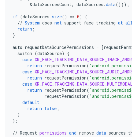
&
dataSourcesCount
,
dataSources
.
data
()));
if
(
dataSources
.
size
()
==
0
)
{
//
System
does
not
support
face
tracking
at
all
return
;
}
auto
requestDataSourcePermissions
=
[
requestPermis
switch
(
dataSource
)
{
case
XR_FACE_TRACKING_DATA_SOURCE_IMAGE_ANDROI
return
requestPermission
(
"android.permission
case
XR_FACE_TRACKING_DATA_SOURCE_AUDIO_ANDROI
return
requestPermission
(
"android.permission
case
XR_FACE_TRACKING_DATA_SOURCE_MULTIMODAL_
return
requestPermission
(
"android.permission
requestPermission
(
"android.permission
default
:
return
false
;
}
}
;
//
Request
permissions
and
remove
data
sources
tha