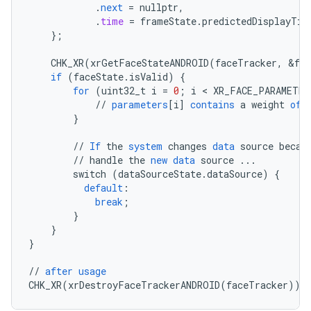
.
next
=
nullptr
,
.
time
=
frameState
.
predictedDisplayTim
}
;
CHK_XR
(
xrGetFaceStateANDROID
(
faceTracker
,
&
fa
if
(
faceState
.
isValid
)
{
for
(
uint32_t
i
=
0
;
i
 < 
XR_FACE_PARAMETER
//
parameters
[
i
]
contains
a
weight
of
}
//
If
the
system
changes
data
source
becau
//
handle
the
new
data
source
...
switch
(
dataSourceState
.
dataSource
)
{
default
:
break
;
}
}
}
//
after
usage
CHK_XR
(
xrDestroyFaceTrackerANDROID
(
faceTracker
));