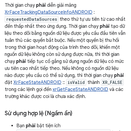
Thời gian chạy
phải
diễn giải mảng
XrFaceTrackingDataSourceInfoANDROID
:
requestedDataSources
theo thứ tự ưu tiên từ cao nhất
đến thấp nhất theo ứng dụng. Thời gian chạy
phải
tạo dữ
liệu theo dõi bằng nguồn dữ liệu được yêu cầu đầu tiên vẫn
tuân thủ các quyền bắt buộc. Nếu một quyền bị thu hồi
trong thời gian hoạt động của trình theo dõi, khiến một
nguồn dữ liệu không còn sử dụng được nữa, thì thời gian
chạy
phải
tiếp tục cố gắng sử dụng nguồn dữ liệu có mức
ưu tiên cao nhất tiếp theo. Nếu không có nguồn dữ liệu
nào được yêu cầu có thể sử dụng, thì thời gian chạy
phải
đặt
XrFaceStateANDROID
::
isValid
thành
XR_FALSE
trong các lệnh gọi đến
xrGetFaceStateANDROID
và các
trường khác được coi là chưa xác định.
Sử dụng hợp lệ (Ngầm ẩn)
Bạn
phải
bật tiện ích