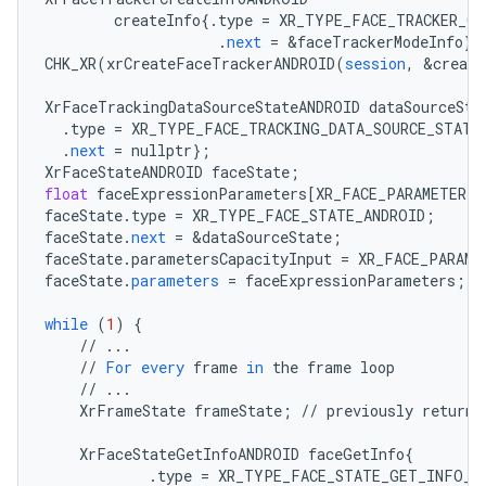
createInfo
{
.
type
=
XR_TYPE_FACE_TRACKER_CR
.
next
=
&
faceTrackerModeInfo
}
;
CHK_XR
(
xrCreateFaceTrackerANDROID
(
session
,
&
create
XrFaceTrackingDataSourceStateANDROID
dataSourceSta
.
type
=
XR_TYPE_FACE_TRACKING_DATA_SOURCE_STATE
.
next
=
nullptr
}
;
XrFaceStateANDROID
faceState
;
float
faceExpressionParameters
[
XR_FACE_PARAMETER_C
faceState
.
type
=
XR_TYPE_FACE_STATE_ANDROID
;
faceState
.
next
=
&
dataSourceState
;
faceState
.
parametersCapacityInput
=
XR_FACE_PARAME
faceState
.
parameters
=
faceExpressionParameters
;
while
(
1
)
{
//
...
//
For
every
frame
in
the
frame
loop
//
...
XrFrameState
frameState
;
//
previously
returne
XrFaceStateGetInfoANDROID
faceGetInfo
{
.
type
=
XR_TYPE_FACE_STATE_GET_INFO_A