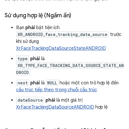
Sử dụng hợp lệ (Ngầm ẩn)
Bạn
phải
bật tiện ích
XR_ANDROID_face_tracking_data_source
trước
khi sử dụng
XrFaceTrackingDataSourceStateANDROID
type
phải
là
XR_TYPE_FACE_TRACKING_DATA_SOURCE_STATE_AN
DROID
next
phải
là
NULL
hoặc một con trỏ hợp lệ đến
cấu trúc tiếp theo trong chuỗi cấu trúc
dataSource
phải
là một giá trị
XrFaceTrackingDataSourceANDROID
hợp lệ