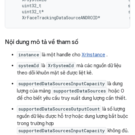
    uint32_t                                    sup
    uint32_t*                                   sup
Nội dung mô tả về tham số
instance
là một handle cho
XrInstance
.
systemId
là
XrSystemId
mà các nguồn dữ liệu
theo dõi khuôn mặt sẽ được liệt kê.
supportedDataSourcesInputCapacity
là dung
lượng của mảng
supportedDataSources
hoặc 0
để cho biết yêu cầu truy xuất dung lượng cần thiết.
supportedDataSourcesOutputCount
là số lượng
nguồn dữ liệu được hỗ trợ hoặc dung lượng bắt buộc
trong trường hợp
supportedDataSourcesInputCapacity
không đủ.