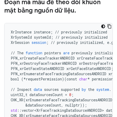
Đoạn mã mẫu để theo dõi khuôn
mặt bằng nguồn dữ liệu
.
XrInstance
instance
;
//
previously
initialized
XrSystemId
systemId
;
//
previously
initialized
XrSession
session
;
//
previously
initialized
,
e
.
g
.
//
The
function
pointers
are
previously
initialize
PFN_xrCreateFaceTrackerANDROID
xrCreateFaceTracke
PFN_xrDestroyFaceTrackerANDROID
xrDestroyFaceTrack
PFN_xrGetFaceStateANDROID
xrGetFaceStateANDROID
;
PFN_xrEnumerateFaceTrackingDataSourcesANDROID
xrEn
bool
(
*
requestPermission
)(
const
char
*
permission
)
//
Inspect
data
sources
supported
by
the
system
.
uint32_t
dataSourcesCount
=
0
;
CHK_XR
(
xrEnumerateFaceTrackingDataSourcesANDROID
(
i
&
dataSourcesCount
,
nullptr
));
std
:
:
vector<XrFaceTrackingDataSourceANDROID>
dataS
CHK_XR
(
xrEnumerateFaceTrackingDataSourcesANDROID
(
i