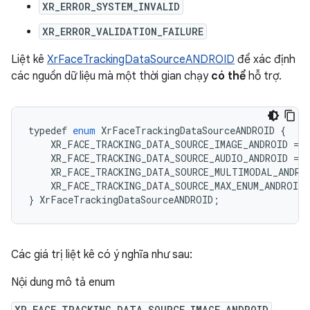
XR_ERROR_SYSTEM_INVALID
XR_ERROR_VALIDATION_FAILURE
Liệt kê
XrFaceTrackingDataSourceANDROID
để xác định
các nguồn dữ liệu mà một thời gian chạy
có thể
hỗ trợ.
typedef
enum
XrFaceTrackingDataSourceANDROID
{
XR_FACE_TRACKING_DATA_SOURCE_IMAGE_ANDROID
=
1
XR_FACE_TRACKING_DATA_SOURCE_AUDIO_ANDROID
=
2
XR_FACE_TRACKING_DATA_SOURCE_MULTIMODAL_ANDRO
XR_FACE_TRACKING_DATA_SOURCE_MAX_ENUM_ANDROID
}
XrFaceTrackingDataSourceANDROID
;
Các giá trị liệt kê có ý nghĩa như sau:
Nội dung mô tả enum
XR_FACE_TRACKING_DATA_SOURCE_IMAGE_ANDROID