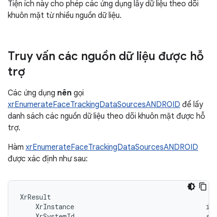
Tiện ích này cho phép các ứng dụng lấy dữ liệu theo dõi
khuôn mặt từ nhiều nguồn dữ liệu.
Truy vấn các nguồn dữ liệu được hỗ
trợ
Các ứng dụng
nên
gọi
xrEnumerateFaceTrackingDataSourcesANDROID
để lấy
danh sách các nguồn dữ liệu theo dõi khuôn mặt được hỗ
trợ.
Hàm
xrEnumerateFaceTrackingDataSourcesANDROID
được xác định như sau:
XrResult                                           
    XrInstance                                  ins
    XrSystemId                                  sys