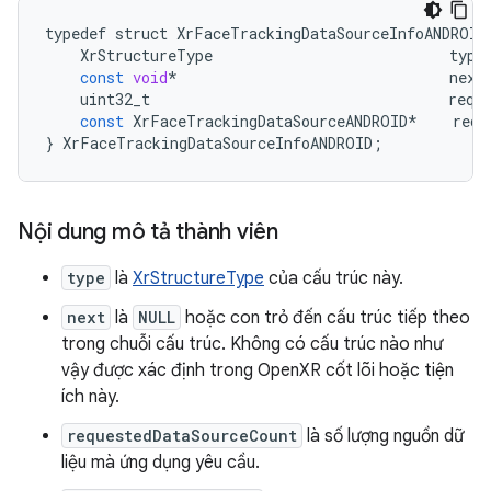
typedef
struct
XrFaceTrackingDataSourceInfoANDROID
XrStructureType
type
const
void
*
next
uint32_t
requ
const
XrFaceTrackingDataSourceANDROID
*
requ
}
XrFaceTrackingDataSourceInfoANDROID
;
Nội dung mô tả thành viên
type
là
XrStructureType
của cấu trúc này.
next
là
NULL
hoặc con trỏ đến cấu trúc tiếp theo
trong chuỗi cấu trúc. Không có cấu trúc nào như
vậy được xác định trong OpenXR cốt lõi hoặc tiện
ích này.
requestedDataSourceCount
là số lượng nguồn dữ
liệu mà ứng dụng yêu cầu.