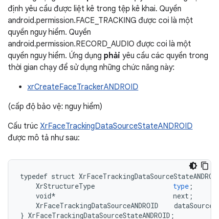
định yêu cầu được liệt kê trong tệp kê khai. Quyền
android.permission.FACE_TRACKING được coi là một
quyền nguy hiểm. Quyền
android.permission.RECORD_AUDIO được coi là một
quyền nguy hiểm. Ứng dụng
phải
yêu cầu các quyền trong
thời gian chạy để sử dụng những chức năng này:
xrCreateFaceTrackerANDROID
(cấp độ bảo vệ: nguy hiểm)
Cấu trúc
XrFaceTrackingDataSourceStateANDROID
được mô tả như sau:
typedef
struct
XrFaceTrackingDataSourceStateANDROI
XrStructureType
type
;
void
*
next
;
XrFaceTrackingDataSourceANDROID
dataSource
;
}
XrFaceTrackingDataSourceStateANDROID
;