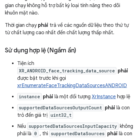
gian chạy không hỗ trợ bất kỳ loại tính năng theo dõi
khuôn mặt nào.
Thời gian chạy
phải
trả về các nguồn dữ liệu theo thứ tự
từ chất lượng cao nhất đến chất lượng thấp nhất.
Sử dụng hợp lệ (Ngầm ẩn)
Tiện ích
XR_ANDROID_face_tracking_data_source
phải
được bật trước khi gọi
xrEnumerateFaceTrackingDataSourcesANDROID
instance
phải
là một đối tượng
XrInstance
hợp lệ
supportedDataSourcesOutputCount
phải
là con
trỏ đến giá trị
uint32_t
Nếu
supportedDataSourcesInputCapacity
không
phải là
0
, thì
supportedDataSources
phải
là con