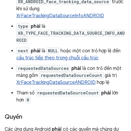
XR_ANDROID_face_tracking_data_source
trước
khi sử dụng
XrFaceTrackingDataSourceInfoANDROID
type
phải
là
XR_TYPE_FACE_TRACKING_DATA_SOURCE_INFO_AND
ROID
next
phải
là
NULL
hoặc một con trỏ hợp lệ đến
cấu trúc tiếp theo trong chuỗi cấu trúc
requestedDataSources
phải
là con trỏ đến một
mảng gồm
requestedDataSourceCount
giá trị
XrFaceTrackingDataSourceANDROID
hợp lệ
Tham số
requestedDataSourceCount
phải
lớn
hơn
0
Quyền
Các ứng dụng Android
phải
có các quyền mà chúng dự