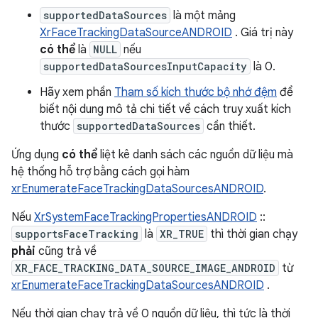
supportedDataSources
là một mảng
XrFaceTrackingDataSourceANDROID
. Giá trị này
có thể
là
NULL
nếu
supportedDataSourcesInputCapacity
là 0.
Hãy xem phần
Tham số kích thước bộ nhớ đệm
để
biết nội dung mô tả chi tiết về cách truy xuất kích
thước
supportedDataSources
cần thiết.
Ứng dụng
có thể
liệt kê danh sách các nguồn dữ liệu mà
hệ thống hỗ trợ bằng cách gọi hàm
xrEnumerateFaceTrackingDataSourcesANDROID
.
Nếu
XrSystemFaceTrackingPropertiesANDROID
::
supportsFaceTracking
là
XR_TRUE
thì thời gian chạy
phải
cũng trả về
XR_FACE_TRACKING_DATA_SOURCE_IMAGE_ANDROID
từ
xrEnumerateFaceTrackingDataSourcesANDROID
.
Nếu thời gian chạy trả về 0 nguồn dữ liệu, thì tức là thời