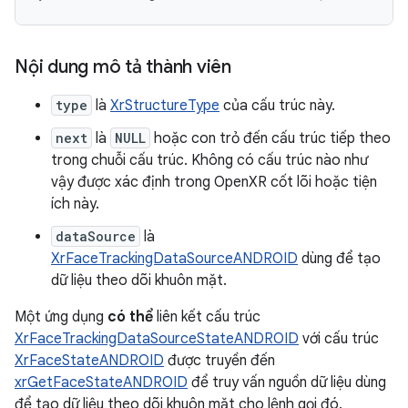
Nội dung mô tả thành viên
type
là
XrStructureType
của cấu trúc này.
next
là
NULL
hoặc con trỏ đến cấu trúc tiếp theo
trong chuỗi cấu trúc. Không có cấu trúc nào như
vậy được xác định trong OpenXR cốt lõi hoặc tiện
ích này.
dataSource
là
XrFaceTrackingDataSourceANDROID
dùng để tạo
dữ liệu theo dõi khuôn mặt.
Một ứng dụng
có thể
liên kết cấu trúc
XrFaceTrackingDataSourceStateANDROID
với cấu trúc
XrFaceStateANDROID
được truyền đến
xrGetFaceStateANDROID
để truy vấn nguồn dữ liệu dùng
để tạo dữ liệu theo dõi khuôn mặt cho lệnh gọi đó.