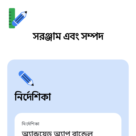
সরঞ্জাম এবং সম্পদ
নির্দেশিকা
নির্দেশিকা
অ্যান্ড্রয়েড অ্যাপ বান্ডেল