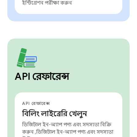
ইন্টিগ্রেশন পরীক্ষা করুন
API রেফারেন্স
API রেফারেন্স
বিলিং লাইব্রেরি খেলুন
ডিজিটাল ইন-অ্যাপ পণ্য এবং সদস্যতা বিক্রি
করুন ,ডিজিটাল ইন-অ্যাপ পণ্য এবং সদস্যতা