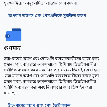
সুরক্ষা দিয়ে অননুমোদিত অ্যাক্সেস রোধ করুন।
আপনার অ্যাপস এবং গেমগুলিকে সুরক্ষিত করুন
গুণমান
উচ্চ-মানের অ্যাপ এবং গেমগুলি ব্যবহারকারীদের কাছে মূল্য
প্রদান করে, ব্যবহারে আনন্দদায়ক, প্রিমিয়াম ডিভাইসগুলির
সর্বাধিক ব্যবহার করে এবং নিরাপত্তার জন্য ডিজাইন করা হয়।
,উচ্চ মানের অ্যাপ এবং গেমগুলি ব্যবহারকারীদের কাছে মূল্য
প্রদান করে, ব্যবহারে আনন্দদায়ক, প্রিমিয়াম ডিভাইসগুলির
সর্বাধিক ব্যবহার করা এবং নিরাপত্তার জন্য ডিজাইন করা
হয়েছে৷
উচ্চ-মানের অ্যাপ এবং গেম তৈরি করুন