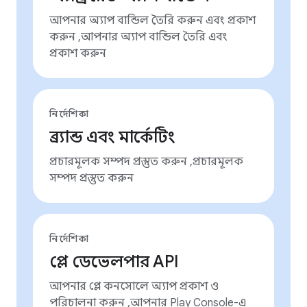
আপনার অ্যাপ বান্ডিল তৈরি করুন এবং প্রকাশ
করুন ,আপনার অ্যাপ বান্ডিল তৈরি এবং
প্রকাশ করুন
নির্দেশিকা
ব্র্যান্ড এবং মার্কেটিং
প্রচারমূলক সম্পদ প্রস্তুত করুন ,প্রচারমূলক
সম্পদ প্রস্তুত করুন
নির্দেশিকা
প্লে ডেভেলপার API
আপনার প্লে কনসোলে অ্যাপ প্রকাশ ও
পরিচালনা করুন ,আপনার Play Console-এ