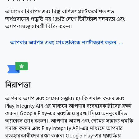
আমাদের নিরাপদ এবং বিশ্বস্ত বাণিজ্য প্ল্যাটফর্মে শত শত
অর্থপ্রদানের পদ্ধতি সহ 135টি দেশে ডিজিটাল সদস্যতা এবং
অ্যাপ-মধ্যস্থ সামগ্রী বিক্রি করুন।
আপনার অ্যাপস এবং গেমগুলিকে নগদীকরণ করুন, আপনার অ্যাপস এবং গেমগুলিকে নগদীকরণ করুন৷
নিরাপত্তা
আপনার অ্যাপ এবং গেমের সম্ভাব্য হুমকি শনাক্ত করুন এবং
Play Integrity API এর মাধ্যমে আপনার ব্যবহারকারীদের রক্ষা
করুন। Google Play-এর স্বয়ংক্রিয় সুরক্ষা দিয়ে অননুমোদিত
অ্যাক্সেস রোধ করুন। ,আপনার অ্যাপ এবং গেমের সম্ভাব্য হুমকি
শনাক্ত করুন এবং Play Integrity API-এর মাধ্যমে আপনার
ব্যবহারকারীদের রক্ষা করুন। Google Play-এর স্বয়ংক্রিয়