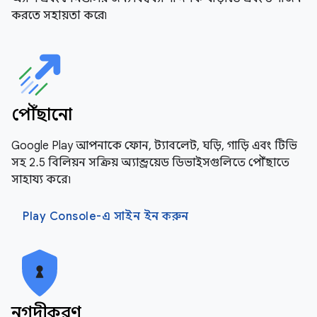
করতে সহায়তা করে৷
পৌঁছানো
Google Play আপনাকে ফোন, ট্যাবলেট, ঘড়ি, গাড়ি এবং টিভি
সহ 2.5 বিলিয়ন সক্রিয় অ্যান্ড্রয়েড ডিভাইসগুলিতে পৌঁছাতে
সাহায্য করে৷
Play Console-এ সাইন ইন করুন
নগদীকরণ