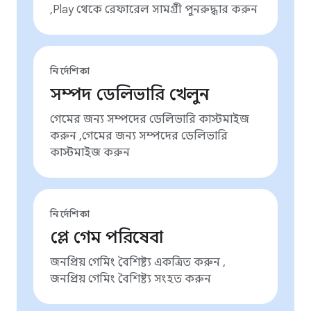
,Play থেকে রেফারেল সামগ্রী পুনরুদ্ধার করুন
নির্দেশিকা
সম্পদ ডেলিভারি খেলুন
গেমের জন্য সম্পদের ডেলিভারি কাস্টমাইজ
করুন ,গেমের জন্য সম্পদের ডেলিভারি
কাস্টমাইজ করুন
নির্দেশিকা
প্লে গেম পরিষেবা
জনপ্রিয় গেমিং বৈশিষ্ট্য একত্রিত করুন ,
জনপ্রিয় গেমিং বৈশিষ্ট্য সংহত করুন