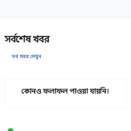
সর্বশেষ খবর
সব খবর দেখুন
কোনও ফলাফল পাওয়া যায়নি।