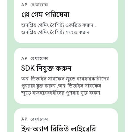
API রেফারেন্স
প্লে গেম পরিষেবা
জনপ্রিয় গেমিং বৈশিষ্ট্য একত্রিত করুন ,
জনপ্রিয় গেমিং বৈশিষ্ট্য সংহত করুন
API রেফারেন্স
SDK নিযুক্ত করুন
অন-ডিভাইস সারফেস জুড়ে ব্যবহারকারীদের
পুনরায় যুক্ত করুন ,অন-ডিভাইস সারফেস
জুড়ে ব্যবহারকারীদের পুনরায় যুক্ত করুন
API রেফারেন্স
ইন-অ্যাপ রিভিউ লাইব্রেরি