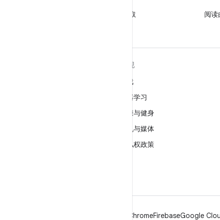
X
关注 @GooglePlayBiz，获取
阅读
相关资讯和支持
关于 ANDROID
发现
Android
游戏
适用于企业的 Android
机器学习
安全
健康与健身
源代码
相机与媒体
新闻
隐私权政策
博客
5G
播客
Android
Chrome
Firebase
Google Clou