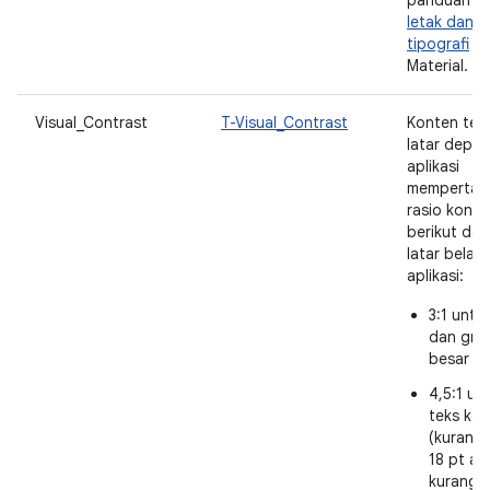
panduan
T
letak dan
tipografi
De
Material.
Visual_Contrast
T-Visual_Contrast
Konten tek
latar depan
aplikasi
mempertah
rasio kontr
berikut de
latar belak
aplikasi:
3:1 untu
dan graf
besar
4,5:1 un
teks keci
(kurang 
18 pt at
kurang d