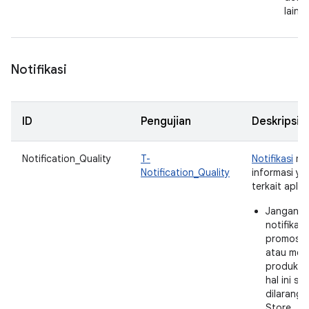
lainn
Notifikasi
ID
Pengujian
Deskripsi
Notification_Quality
T-
Notifikasi
me
Notification_Quality
informasi ya
terkait aplik
Jangan g
notifikasi
promosi s
atau men
produk la
hal ini sa
dilarang 
Store.