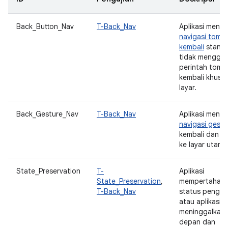
Back_Button_Nav
T-Back_Nav
Aplikasi mend
navigasi tomb
kembali
standa
tidak menggu
perintah tomb
kembali khusus
layar.
Back_Gesture_Nav
T-Back_Nav
Aplikasi mend
navigasi gestu
kembali dan be
ke layar utama
State_Preservation
T-
Aplikasi
State_Preservation
,
mempertahan
T-Back_Nav
status pengg
atau aplikasi s
meninggalkan 
depan dan