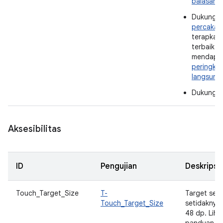
balasan 
Dukung
p
percakap
terapkan 
terbaik u
mendapa
peringkat
langsung 
Dukung
b
Aksesibilitas
ID
Pengujian
Deskripsi
Touch_Target_Size
T-
Target sen
Touch_Target_Size
setidaknya
48 dp. Liha