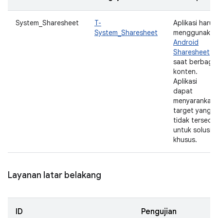
System_Sharesheet
T-
Aplikasi harus
System_Sharesheet
menggunakan
Android
Sharesheet
saat berbagi
konten.
Aplikasi
dapat
menyarankan
target yang
tidak tersedia
untuk solusi
khusus.
Layanan latar belakang
ID
Pengujian