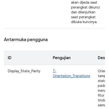
akan dijeda saat
perangkat dikunci
dan dilanjutkan
saat perangkat
dibuka kuncinya.
Antarmuka pengguna
ID
Pengujian
Deskri
Display_State_Parity
T-
Orienta
Orientation_Transitions
tampil
status 
pada d
menge
fitur d
tindak
sama s