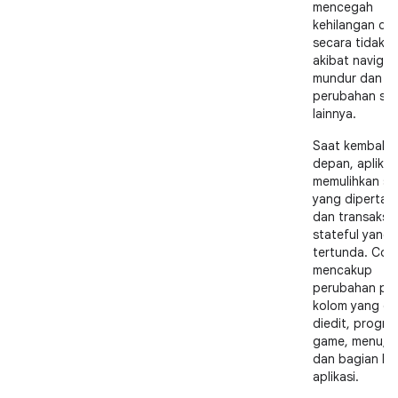
mencegah
kehilangan da
secara tidak s
akibat navigas
mundur dan
perubahan sta
lainnya.
Saat kembali k
depan, aplikas
memulihkan st
yang dipertah
dan transaksi
stateful yang
tertunda. Con
mencakup
perubahan pa
kolom yang d
diedit, progre
game, menu, v
dan bagian la
aplikasi.