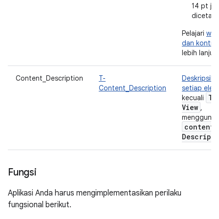
14 pt jik
dicetak 
Pelajari
war
dan kontra
lebih lanjut.
Content_Description
T-
Deskripsika
Content_Description
setiap elem
Te
kecuali
View
,
menggunak
content
Descript
Fungsi
Aplikasi Anda harus mengimplementasikan perilaku
fungsional berikut.