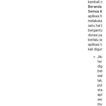
kembali dar
Beranda
at
Semua Apli
aplikasi har
melakukan 
satu hal ber
bergantun
durasi yang
berlalu seja
aplikasi ter
kali diguna
Jika a
terak
digu
bebe
wakt
lalu (
pulih
statu
aplika
sede
mung