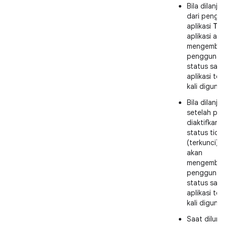
Bila dilanju
dari pengal
aplikasi
Ter
aplikasi ak
mengembal
pengguna 
status saat
aplikasi ter
kali diguna
Bila dilanju
setelah pe
diaktifkan d
status tidu
(terkunci), 
akan
mengembal
pengguna 
status saat
aplikasi ter
kali diguna
Saat dilunc