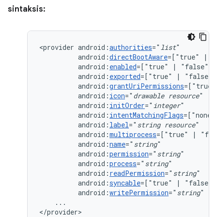
sintaksis:
<provider
android:
authorities
="
list
android:
directBootAware
=["true"
|
android:
enabled
=["true"
|
android:
exported
=["true"
|
android:
grantUriPermissions
=["true"
android:
icon
="
drawable
resource
android:
initOrder
="
integer
android:
intentMatchingFlags
=["none"
android:
label
="
string
resource
android:
multiprocess
=["true"
|
android:
name
="
string
android:
permission
="
string
android:
process
="
string
android:
readPermission
="
string
android:
syncable
=["true"
|
android:
writePermission
="
string
"
...

</provider>