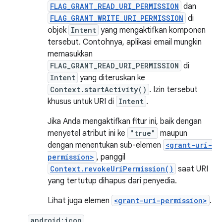
FLAG_GRANT_READ_URI_PERMISSION
dan
FLAG_GRANT_WRITE_URI_PERMISSION
di
objek
Intent
yang mengaktifkan komponen
tersebut. Contohnya, aplikasi email mungkin
memasukkan
FLAG_GRANT_READ_URI_PERMISSION
di
Intent
yang diteruskan ke
Context.startActivity()
. Izin tersebut
khusus untuk URI di
Intent
.
Jika Anda mengaktifkan fitur ini, baik dengan
menyetel atribut ini ke
"true"
maupun
dengan menentukan sub-elemen
<grant-uri-
permission>
, panggil
Context.revokeUriPermission()
saat URI
yang tertutup dihapus dari penyedia.
Lihat juga elemen
<grant-uri-permission>
.
android:icon