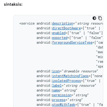
sintaksis:
<service
android:
description
="
string
resource
android:
directBootAware
=["true"
|
android:
enabled
=["true"
|
android:
exported
=["true"
|
android:
foregroundServiceType
=["came
"data
"medi
"micr
"remo
"spec
android:
icon
="
drawable
resource
android:
intentMatchingFlags
=["none"
android:
isolatedProcess
=["true"
|
android:
label
="
string
resource
android:
name
="
string
android:
permission
="
string
android:
process
="
string
android:
stopWithTask
=["true"
|