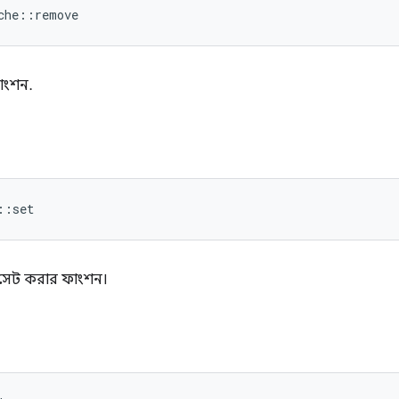
che::remove
ফাংশন.
::set
সেট করার ফাংশন।