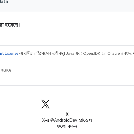
data
রা হয়েছে।
nt License
-এ বর্ণিত লাইসেন্সের অধীনস্থ। Java এবং OpenJDK হল Oracle এবং/অথবা 
 হয়েছে।
X
X-এ @AndroidDev হ্যান্ডেল
ফলো করুন