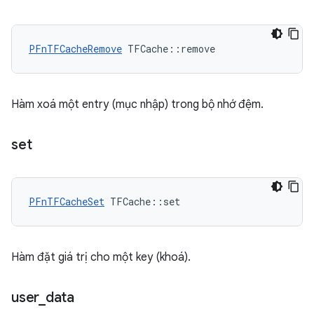
PFnTFCacheRemove
 TFCache::remove
Hàm xoá một entry (mục nhập) trong bộ nhớ đệm.
set
PFnTFCacheSet
 TFCache::set
Hàm đặt giá trị cho một key (khoá).
user
_
data