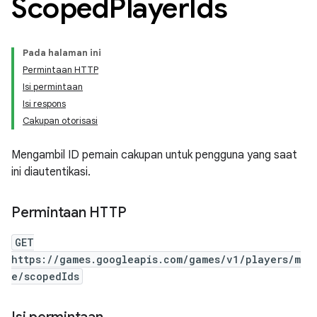
Scoped
Player
Ids
Pada halaman ini
Permintaan HTTP
Isi permintaan
Isi respons
Cakupan otorisasi
Mengambil ID pemain cakupan untuk pengguna yang saat
ini diautentikasi.
Permintaan HTTP
GET
https://games.googleapis.com/games/v1/players/m
e/scopedIds