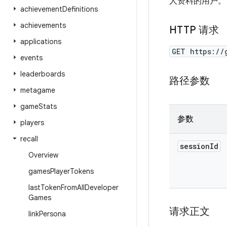
人资料的用户。
achievement
Definitions
achievements
HTTP 请求
applications
GET https://
events
leaderboards
路径参数
metagame
game
Stats
参数
players
recall
session
Id
Overview
games
Player
Tokens
last
Token
From
All
Developer
Games
请求正文
link
Persona