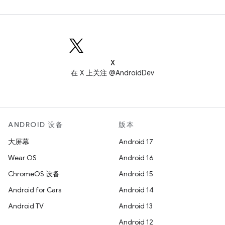
X
在 X 上关注 @AndroidDev
ANDROID 设备
版本
大屏幕
Android 17
Wear OS
Android 16
ChromeOS 设备
Android 15
Android for Cars
Android 14
Android TV
Android 13
Android 12