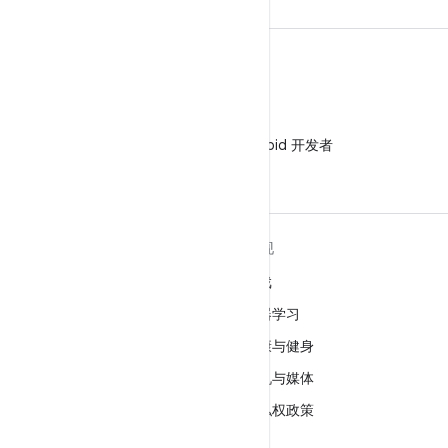
微信
在微信中关注 Android 开发者
关于 ANDROID
发现
Android
游戏
适用于企业的 Android
机器学习
安全
健康与健身
源代码
相机与媒体
新闻
隐私权政策
博客
5G