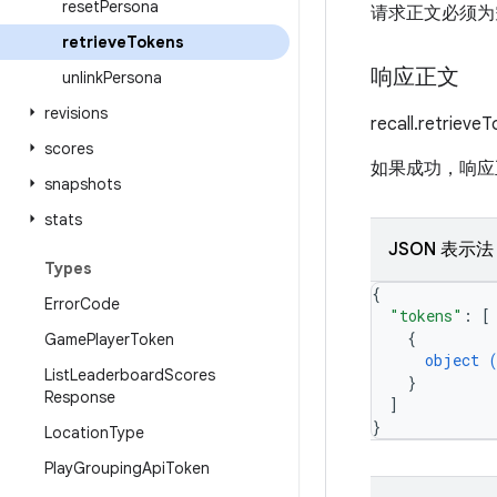
reset
Persona
请求正文必须为
retrieve
Tokens
响应正文
unlink
Persona
revisions
recall.retrie
scores
如果成功，响应
snapshots
stats
JSON 表示法
Types
{
Error
Code
"tokens"
: 
[
{
Game
Player
Token
object 
List
Leaderboard
Scores
}
Response
]
}
Location
Type
Play
Grouping
Api
Token