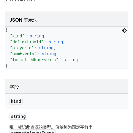
JSON 表示法
{
"kind"
: 
string
,
"definitionId"
: 
string
,
"playerId"
: 
string
,
"numEvents"
: 
string
,
"formattedNumEvents"
: 
string
}
字段
kind
string
唯一标识此资源的类型。值始终为固定字符串
games#playerEvent