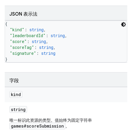
JSON 表示法
{
"kind"
: 
string
,
"leaderboardId"
: 
string
,
"score"
: 
string
,
"scoreTag"
: 
string
,
"signature"
: 
string
}
字段
kind
string
唯一标识此资源的类型。值始终为固定字符串
games#scoreSubmission
。