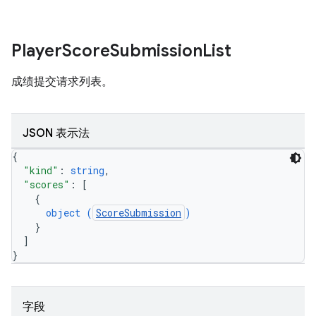
Player
Score
Submission
List
成绩提交请求列表。
JSON 表示法
{
"kind"
: 
string
,
"scores"
: 
[
{
object (
ScoreSubmission
)
}
]
}
字段