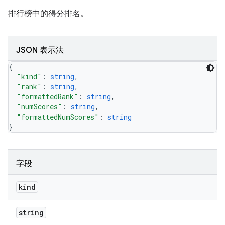
排行榜中的得分排名。
JSON 表示法
{
"kind"
: 
string
,
"rank"
: 
string
,
"formattedRank"
: 
string
,
"numScores"
: 
string
,
"formattedNumScores"
: 
string
}
字段
kind
string