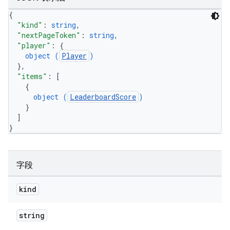
{
"kind"
: 
string
,
"nextPageToken"
: 
string
,
"player"
: 
{
object (
Player
)
}
,
"items"
: 
[
{
object (
LeaderboardScore
)
}
]
}
字段
kind
string