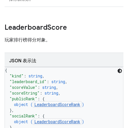
Leaderboard
Score
玩家排行榜得分对象。
JSON 表示法
{
"kind"
: 
string
,
"leaderboard_id"
: 
string
,
"scoreValue"
: 
string
,
"scoreString"
: 
string
,
"publicRank"
: 
{
object (
LeaderboardScoreRank
)
}
,
"socialRank"
: 
{
object (
LeaderboardScoreRank
)
}
,