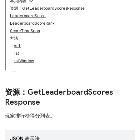
本页内容
资源：GetLeaderboardScoresResponse
LeaderboardScore
LeaderboardScoreRank
ScoreTimeSpan
方法
get
list
listWindow
资源：Get
Leaderboard
Scores
Response
玩家排行榜得分列表。
JSON 表示法