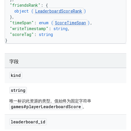
"friendsRank"
: 
{
object (
LeaderboardScoreRank
)
}
,
"timeSpan"
: 
enum (
ScoreTimeSpan
)
,
"writeTimestamp"
: 
string
,
"scoreTag"
: 
string
}
字段
kind
string
唯一标识此资源的类型。值始终为固定字符串
games#playerLeaderboardScore
。
leaderboard
_
id