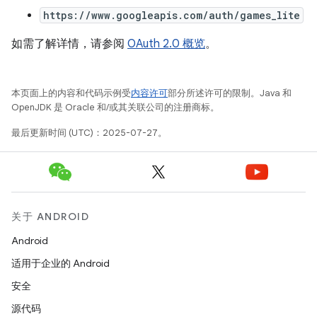
https://www.googleapis.com/auth/games_lite
如需了解详情，请参阅
OAuth 2.0 概览
。
本页面上的内容和代码示例受
内容许可
部分所述许可的限制。Java 和
OpenJDK 是 Oracle 和/或其关联公司的注册商标。
最后更新时间 (UTC)：2025-07-27。
关于 ANDROID
Android
适用于企业的 Android
安全
源代码