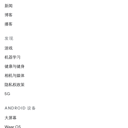
新闻
博客
播客
发现
游戏
机器学习
健康与健身
相机与媒体
隐私权政策
5G
ANDROID 设备
大屏幕
Wear OS