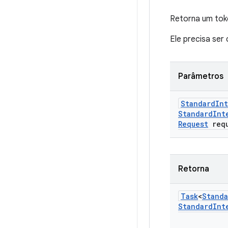
Retorna um toke
Ele precisa se
Parâmetros
Standard
Int
Standard
Int
Request
requ
Retorna
Task
<
Standa
Standard
Int