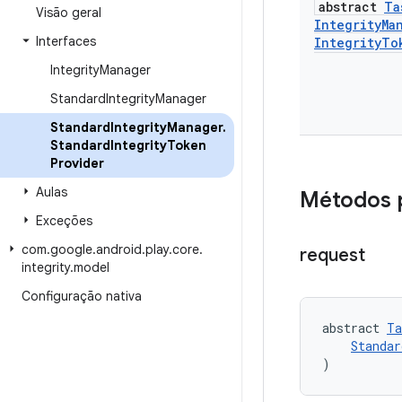
abstract
Ta
Visão geral
Integrity
Ma
Interfaces
Integrity
To
Integrity
Manager
Standard
Integrity
Manager
Standard
Integrity
Manager
.
Standard
Integrity
Token
Provider
Aulas
Métodos 
Exceções
com
.
google
.
android
.
play
.
core
.
request
integrity
.
model
Configuração nativa
abstract 
Ta
Standar
)