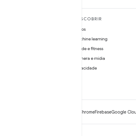
MAIS SOBRE O ANDROID
DESCOBRIR
Android
Jogos
Android para empresas
Machine learning
Segurança
Saúde e fitness
Source
Câmera e mídia
Notícias
Privacidade
Blog
5G
Podcasts
Android
Chrome
Firebase
Google Clou