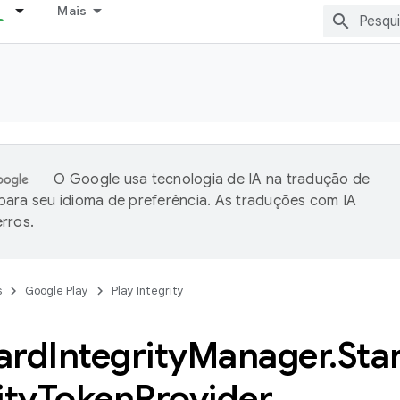
Mais
O Google usa tecnologia de IA na tradução de
ara seu idioma de preferência. As traduções com IA
rros.
s
Google Play
Play Integrity
ard
Integrity
Manager
.
Sta
ity
Token
Provider