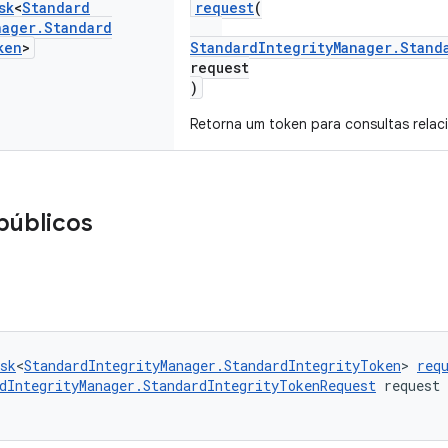
sk
<
Standard
request
(
nager
.
Standard
ken
>
StandardIntegrityManager.Stand
request
)
Retorna um token para consultas relac
públicos
sk
<
StandardIntegrityManager.StandardIntegrityToken
> 
req
dIntegrityManager.StandardIntegrityTokenRequest
 request