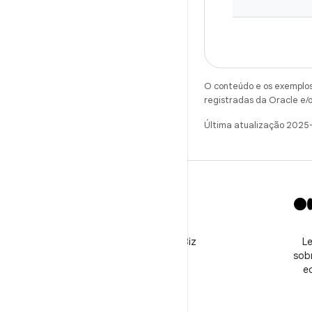
O conteúdo e os exemplos 
registradas da Oracle e/o
Última atualização 2025
X
Siga o perfil @GooglePlayBiz
Le
para conferir notícias e
sobr
receber suporte
e