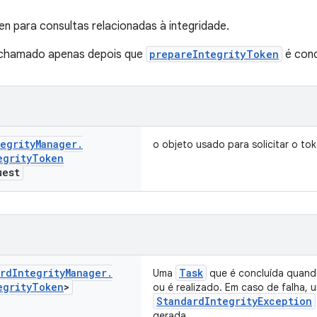
n para consultas relacionadas à integridade.
r chamado apenas depois que
prepareIntegrityToken
é conc
egrity
Manager
.
o objeto usado para solicitar o to
egrity
Token
est
rd
Integrity
Manager
.
Task
Uma
que é concluída quando
egrity
Token
>
ou é realizado. Em caso de falha, 
StandardIntegrityException
gerada.