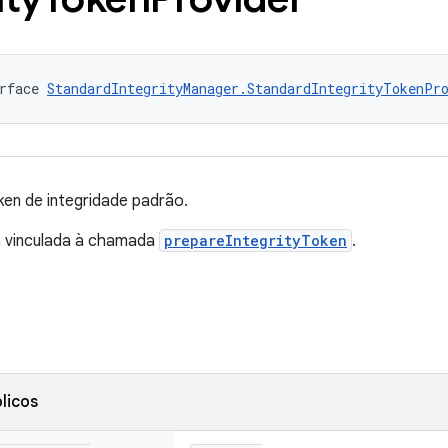
rface 
StandardIntegrityManager.StandardIntegrityTokenPr
en de integridade padrão.
á vinculada à chamada
prepareIntegrityToken
.
licos