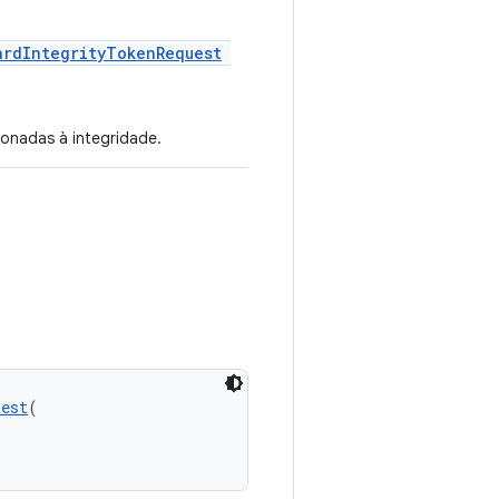
ardIntegrityTokenRequest
ionadas à integridade.
uest
(