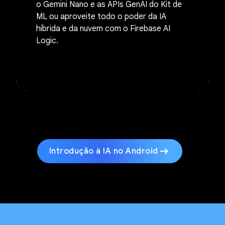
o Gemini Nano e as APIs GenAI do Kit de
ML ou aproveite todo o poder da IA
híbrida e da nuvem com o Firebase AI
Logic.
arrow_right_alt
Introdução à IA no Android