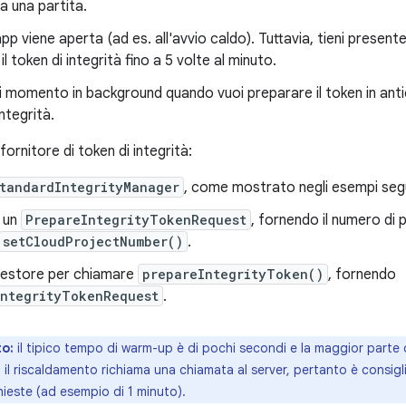
a una partita.
pp viene aperta (ad es. all'avvio caldo). Tuttavia, tieni present
l token di integrità fino a 5 volte al minuto.
si momento in background quando vuoi preparare il token in antic
integrità.
fornitore di token di integrità:
tandardIntegrityManager
, come mostrato negli esempi seg
i un
PrepareIntegrityTokenRequest
, fornendo il numero di
setCloudProjectNumber()
.
l gestore per chiamare
prepareIntegrityToken()
, fornendo
IntegrityTokenRequest
.
o:
il tipico tempo di warm-up è di pochi secondi e la maggior parte
, il riscaldamento richiama una chiamata al server, pertanto è consig
hieste (ad esempio di 1 minuto).