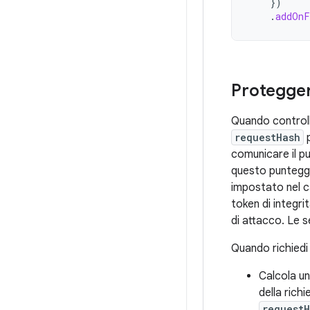
})
.
addOnF
Protegger
Quando controlli
requestHash
p
comunicare il pu
questo punteggi
impostato nel
token di integri
di attacco. Le 
Quando richiedi u
Calcola un
della rich
request