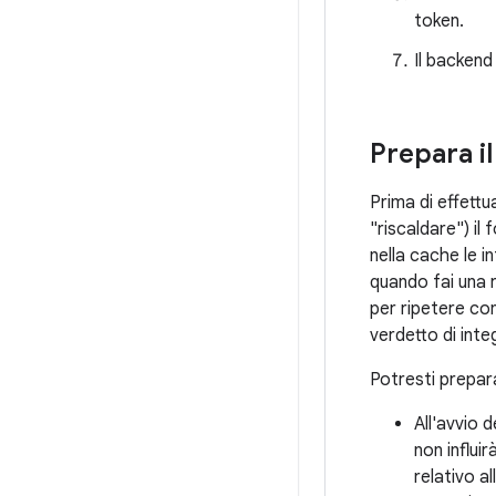
token.
Il backend 
Prepara il
Prima di effettu
"riscaldare") il
nella cache le i
quando fai una r
per ripetere con
verdetto di integ
Potresti preparar
All'avvio 
non influi
relativo a