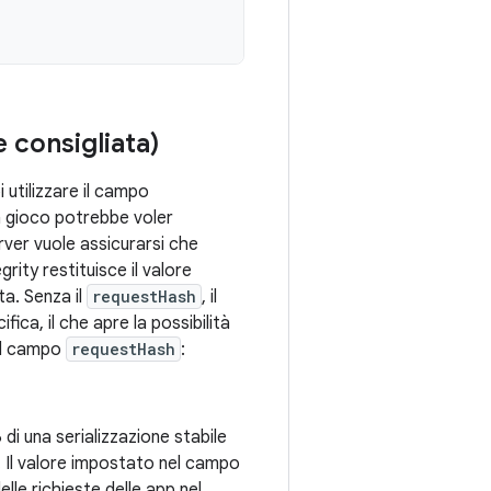
 consigliata)
i utilizzare il campo
un gioco potrebbe voler
rver vuole assicurarsi che
ity restituisce il valore
ta. Senza il
requestHash
, il
fica, il che apre la possibilità
 il campo
requestHash
:
 di una serializzazione stabile
so. Il valore impostato nel campo
lle richieste delle app nel