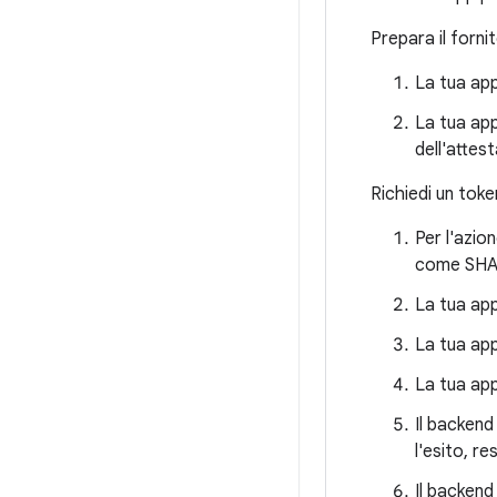
Prepara il fornit
La tua app
La tua app
dell'attes
Richiedi un toke
Per l'azio
come SHA25
La tua app
La tua app 
La tua app
Il backend 
l'esito, re
Il backend