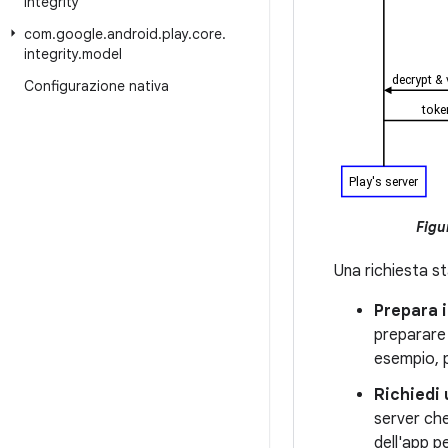
integrity
com
.
google
.
android
.
play
.
core
.
integrity
.
model
Configurazione nativa
Figur
Una richiesta st
Prepara i
preparare i
esempio, p
Richiedi 
server che 
dell'app p