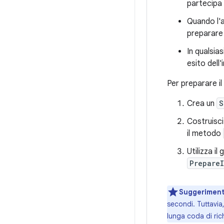
partecipa 
Quando l'a
preparare i
In qualsia
esito dell'
Per preparare il 
Crea un
S
Costruisc
il metodo
Utilizza i
Prepare
Suggeriment
secondi. Tuttavia
lunga coda di ric