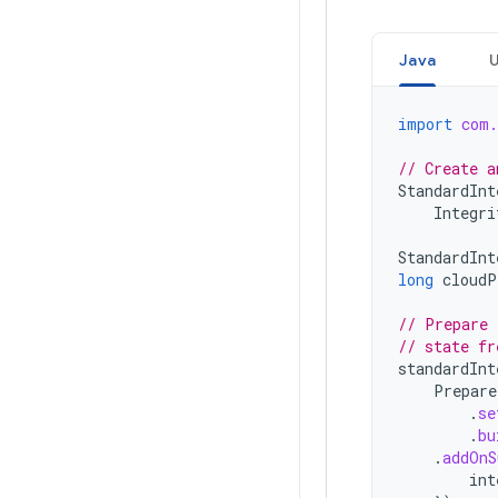
Java
U
import
com.
// Create a
StandardInt
Integri
StandardInt
long
cloudP
// Prepare 
// state fr
standardInt
Prepare
.
se
.
bu
.
addOnS
int