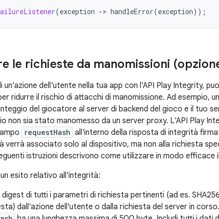
ailureListener
(
exception
->
handleError
(
exception
));
e le richieste da manomissioni (opzione
 un'azione dell'utente nella tua app con l'API Play Integrity, puo
er ridurre il rischio di attacchi di manomissione. Ad esempio, 
nteggio del giocatore al server di backend del gioco e il tuo se
o non sia stato manomesso da un server proxy. L'API Play Integr
 campo
requestHash
all'interno della risposta di integrità firma
tà verrà associato solo al dispositivo, ma non alla richiesta speci
seguenti istruzioni descrivono come utilizzare in modo efficace
n esito relativo all'integrità:
 digest di tutti i parametri di richiesta pertinenti (ad es. SHA256
iesta) dall'azione dell'utente o dalla richiesta del server in cor
Hash
ha una lunghezza massima di 500 byte. Includi tutti i dati de