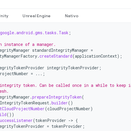
nity
Unreal Engine
Nativo
google.android.gms.tasks.Task
;
n instance of a manager.
egrityManager
standardIntegrityManager
=
tyManagerFactory
.
createStandard
(
applicationContext
);
egrityTokenProvider
integrityTokenProvider
;
rojectNumber
=
...;
integrity token. Can be called once in a while to keep i
esh.
egrityManager
.
prepareIntegrityToken
(
IntegrityTokenRequest
.
builder
()
tCloudProjectNumber
(
cloudProjectNumber
)
ild
())
uccessListener
(
tokenProvider
->
{
egrityTokenProvider
=
tokenProvider
;