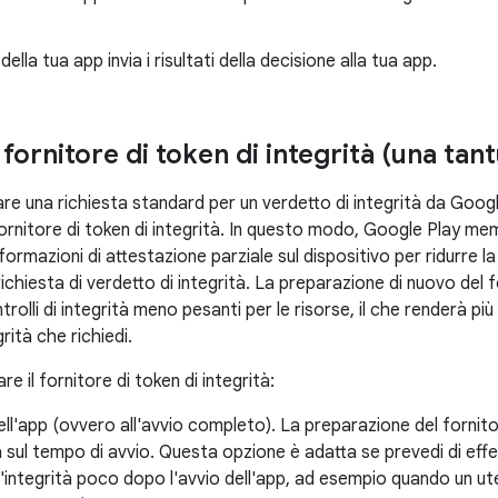
della tua app invia i risultati della decisione alla tua app.
 fornitore di token di integrità (una tan
are una richiesta standard per un verdetto di integrità da Goog
 fornitore di token di integrità. In questo modo, Google Play me
nformazioni di attestazione parziale sul dispositivo per ridurre l
ichiesta di verdetto di integrità. La preparazione di nuovo del
trolli di integrità meno pesanti per le risorse, il che renderà pi
rità che richiedi.
e il fornitore di token di integrità:
dell'app (ovvero all'avvio completo). La preparazione del fornito
rà sul tempo di avvio. Questa opzione è adatta se prevedi di effe
ll'integrità poco dopo l'avvio dell'app, ad esempio quando un 