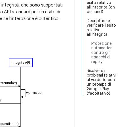
esito relativo
l'integrità, che sono supportati
all'integrità (on
ta API standard per un esito di
demand)
e se l'interazione è autentica.
Decriptare e
verificare l'esito
relativo
all'integrità
Protezione
automatica
contro gli
attacchi di
replay
Risolvere i
problemi relativi
al verdetto con
un prompt di
Google Play
(facoltativo)