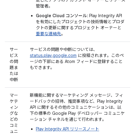
定したアプリのアカウント オーナーとリリース
管理者。
Google Cloud コンソール
: Play Integrity API
を有効にしたプロジェクトの技術情報とプロダ
クトの更新に関するプロジェクト オーナーと
重要な連絡先
。
サー
サービスの問題や中断については、
ビス
status.play.google.com
に投稿されます。このペ
の問
ージの下部にある Atom フィードに登録すること
題ま
もできます。
たは
中断
マー
新機能に関するマーケティング メッセージ、フィ
ケテ
ードバックの招待、推奨事項など、Play Integrity
ィン
API に関するその他のコミュニケーションは、以
グな
下の標準の Google Play デベロッパー コミュニケ
どの
ーション チャネルを通じて行われます。
コミ
Play Integrity API リリースノート
ュニ