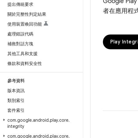
Google 
提出傳統要求
者在應用程
關於完整性判定結果
使用裝置喚回功能
處理錯誤代碼
Play Inte
補救對話方塊
其他工具和支援
條款和資料安全性
參考資料
版本資訊
類別索引
套件索引
com
.
google
.
android
.
play
.
core
.
integrity
com
.
google
.
android
.
play
.
core
.