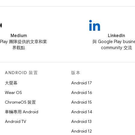
Medium
LinkedIn
 Play 團隊提供的文章和業
與 Google Play busin
界觀點
community 交流
ANDROID 裝置
版本
大螢幕
Android 17
Wear OS
Android 16
ChromeOS 裝置
Android 15
車輛專用 Android
Android 14
Android TV
Android 13
Android 12