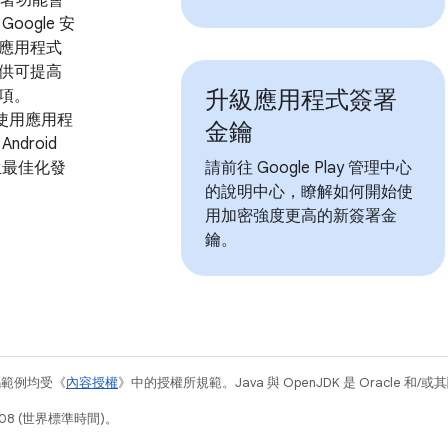
oogle 安
應用程式
供可提高
升級應用程式簽署
項。
y 會使用應用程
金鑰
droid
 產生最佳化發
請前往 Google Play 管理中心
的說明中心，瞭解如何開始使
用加密強度更高的新簽署金
鑰。
碼範例均受《
內容授權
》中的授權所規範。Java 與 OpenJDK 是 Oracle 
08 (世界標準時間)。