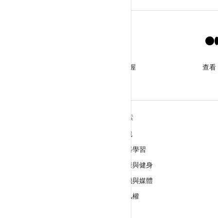
X
追蹤 @GooglePlayBiz 以掌握
查看
最新消息和支援
深入瞭解 ANDROID
探索
Android
遊戲
企業專用 Android
機器學習
安全性
健康與健身
原始碼
相機與媒體
新聞
隱私權
網誌
5G