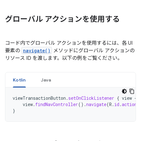
グローバル アクションを使用する
コード内でグローバル アクションを使用するには、各 UI
要素の
navigate()
メソッドにグローバル アクションの
リソース ID を渡します。以下の例をご覧ください。
Kotlin
Java
viewTransactionButton
.
setOnClickListener
{
view
->
view
.
findNavController
().
navigate
(
R
.
id
.
action_
}