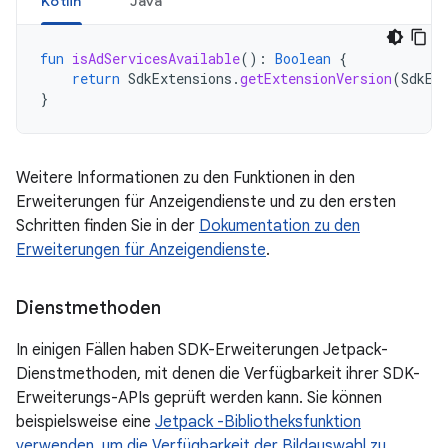
Kotlin
Java
fun
isAdServicesAvailable
():
Boolean
{
return
SdkExtensions
.
getExtensionVersion
(
SdkEx
}
Weitere Informationen zu den Funktionen in den
Erweiterungen für Anzeigendienste und zu den ersten
Schritten finden Sie in der
Dokumentation zu den
Erweiterungen für Anzeigendienste
.
Dienstmethoden
In einigen Fällen haben SDK-Erweiterungen Jetpack-
Dienstmethoden, mit denen die Verfügbarkeit ihrer SDK-
Erweiterungs-APIs geprüft werden kann. Sie können
beispielsweise eine
Jetpack -Bibliotheksfunktion
verwenden, um die Verfügbarkeit der Bildauswahl zu