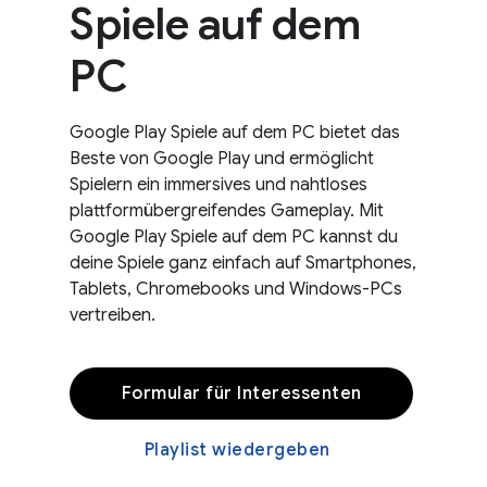
Spiele auf dem
PC
Google Play Spiele auf dem PC bietet das
Beste von Google Play und ermöglicht
Spielern ein immersives und nahtloses
plattformübergreifendes Gameplay. Mit
Google Play Spiele auf dem PC kannst du
deine Spiele ganz einfach auf Smartphones,
Tablets, Chromebooks und Windows-PCs
vertreiben.
Formular für Interessenten
Playlist wiedergeben