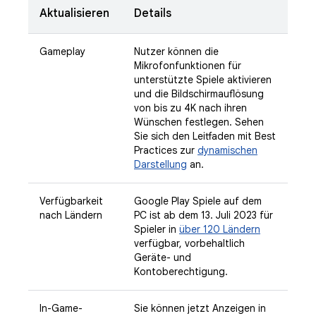
Aktualisieren
Details
Gameplay
Nutzer können die
Mikrofonfunktionen für
unterstützte Spiele aktivieren
und die Bildschirmauflösung
von bis zu 4K nach ihren
Wünschen festlegen. Sehen
Sie sich den Leitfaden mit Best
Practices zur
dynamischen
Darstellung
an.
Verfügbarkeit
Google Play Spiele auf dem
nach Ländern
PC ist ab dem 13. Juli 2023 für
Spieler in
über 120 Ländern
verfügbar, vorbehaltlich
Geräte- und
Kontoberechtigung.
In-Game-
Sie können jetzt Anzeigen in