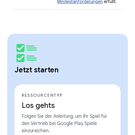
Mindestanforderungen
erfüllt.
Jetzt starten
RESSOURCENTYP
Los gehts
Folgen Sie der Anleitung, um Ihr Spiel für
den Vertrieb bei Google Play Spiele
einzureichen.