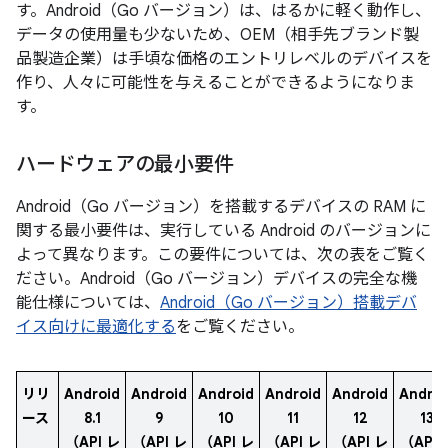
す。Android（Go バージョン）は、はるかに軽く動作し、
データの使用量も少ないため、OEM（相手先ブランド製
品製造企業）は手頃な価格のエントリレベルのデバイスを
作り、人々に可能性を与えることができるようになりま
す。
ハードウェアの最小要件
Android（Go バージョン）を搭載するデバイスの RAM に
関する最小要件は、実行している Android のバージョンに
よって異なります。この要件については、次の表をご覧く
ださい。Android（Go バージョン）デバイスの完全な機
能仕様については、
Android（Go バージョン）搭載デバ
イス向けに最適化する
をご覧ください。
リリ
Android
Android
Android
Android
Android
Androi
ース
8.1
9
10
11
12
13
（API レ
（API レ
（API レ
（API レ
（API レ
（API 