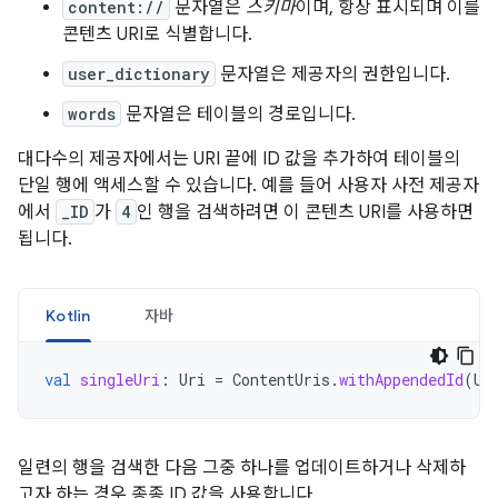
content://
문자열은
스키마
이며, 항상 표시되며 이를
콘텐츠 URI로 식별합니다.
user_dictionary
문자열은 제공자의 권한입니다.
words
문자열은 테이블의 경로입니다.
대다수의 제공자에서는 URI 끝에 ID 값을 추가하여 테이블의
단일 행에 액세스할 수 있습니다. 예를 들어 사용자 사전 제공자
에서
_ID
가
4
인 행을 검색하려면 이 콘텐츠 URI를 사용하면
됩니다.
Kotlin
자바
val
singleUri
:
Uri
=
ContentUris
.
withAppendedId
(
Us
일련의 행을 검색한 다음 그중 하나를 업데이트하거나 삭제하
고자 하는 경우 종종 ID 값을 사용합니다.