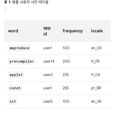
표 1:
샘플 사용자 사전 테이블
app
word
frequency
locale
_
id
mapreduce
user1
100
en_US
1
precompiler
user14
200
fr_FR
2
applet
user2
225
fr_CA
3
const
user1
255
pt_BR
4
int
user5
100
en_UK
5