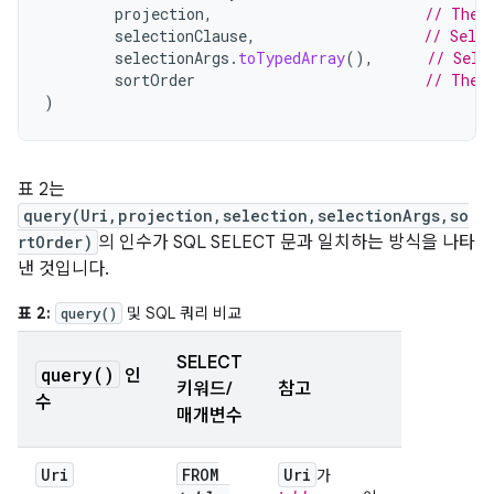
projection
,
// The 
selectionClause
,
// Selec
selectionArgs
.
toTypedArray
(),
// Sele
sortOrder
// The 
)
표 2는
query(Uri,projection,selection,selectionArgs,so
rtOrder)
의 인수가 SQL SELECT 문과 일치하는 방식을 나타
낸 것입니다.
표 2:
및 SQL 쿼리 비교
query()
SELECT
query(
)
인
키워드/
참고
수
매개변수
Uri
FROM
Uri
가