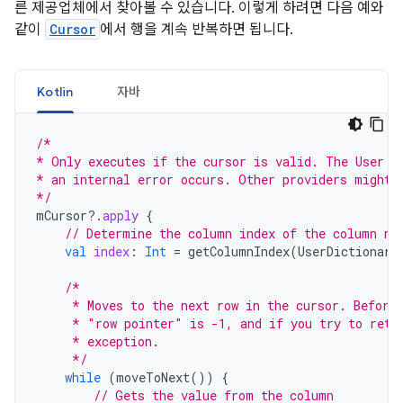
른 제공업체에서 찾아볼 수 있습니다. 이렇게 하려면 다음 예와
같이
Cursor
에서 행을 계속 반복하면 됩니다.
Kotlin
자바
/*
* Only executes if the cursor is valid. The User D
* an internal error occurs. Other providers might 
*/
mCursor
?.
apply
{
// Determine the column index of the column na
val
index
:
Int
=
getColumnIndex
(
UserDictionary
/*
     * Moves to the next row in the cursor. Before
     * "row pointer" is -1, and if you try to retr
     * exception.
     */
while
(
moveToNext
())
{
// Gets the value from the column