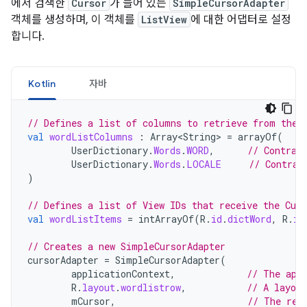
에서 검색한
Cursor
가 들어 있는
SimpleCursorAdapter
객체를 생성하며, 이 객체를
ListView
에 대한 어댑터로 설정
합니다.
Kotlin
자바
// Defines a list of columns to retrieve from the 
val
wordListColumns
:
Array<String>
=
arrayOf
(
UserDictionary
.
Words
.
WORD
,
// Contrac
UserDictionary
.
Words
.
LOCALE
// Contrac
)
// Defines a list of View IDs that receive the Cur
val
wordListItems
=
intArrayOf
(
R
.
id
.
dictWord
,
R
.
id
// Creates a new SimpleCursorAdapter
cursorAdapter
=
SimpleCursorAdapter
(
applicationContext
,
// The app
R
.
layout
.
wordlistrow
,
// A layou
mCursor
,
// The res