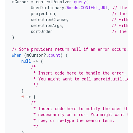
mCursor
=
contentResolver
.
query
(
UserDictionary
.
Words
.
CONTENT_URI
,
// The c
projection
,
// The c
selectionClause
,
// Either
selectionArgs
,
// Eithe
sortOrder
// The s
)
// Some providers return null if an error occurs, 
when
(
mCursor
?.
count
)
{
null
-
>
{
/*
         * Insert code here to handle the error. B
         * You might want to call android.util.Log
         */
}
0
-
>
{
/*
         * Insert code here to notify the user tha
         * necessarily an error. You might want to
         * row, or re-type the search term.
         */
}