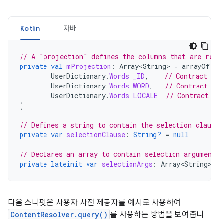
Kotlin
자바
// A "projection" defines the columns that are ret
private
val
mProjection
:
Array<String>
=
arrayOf
(
UserDictionary
.
Words
.
_ID
,
// Contract c
UserDictionary
.
Words
.
WORD
,
// Contract c
UserDictionary
.
Words
.
LOCALE
// Contract c
)
// Defines a string to contain the selection clause
private
var
selectionClause
:
String?
=
null
// Declares an array to contain selection argument
private
lateinit
var
selectionArgs
:
Array<String>
다음 스니펫은 사용자 사전 제공자를 예시로 사용하여
ContentResolver.query()
를 사용하는 방법을 보여줍니