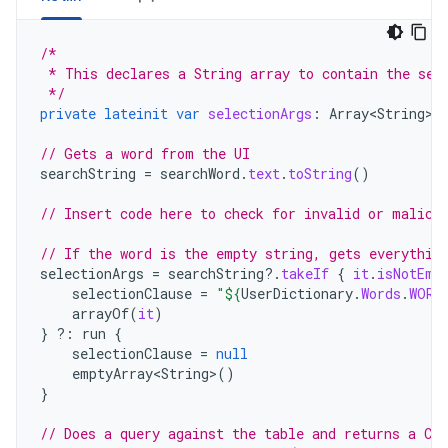
/*
 * This declares a String array to contain the sel
 */
private
lateinit
var
selectionArgs
:
Array<String>
// Gets a word from the UI
searchString
=
searchWord
.
text
.
toString
()
// Insert code here to check for invalid or malici
// If the word is the empty string, gets everythin
selectionArgs
=
searchString
?.
takeIf
{
it
.
isNotEmp
selectionClause
=
"
${
UserDictionary
.
Words
.
WORD
arrayOf
(
it
)
}
?:
run
{
selectionClause
=
null
emptyArray<String>
()
}
// Does a query against the table and returns a Cu