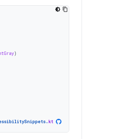
htGray
)
essibilitySnippets
.
kt