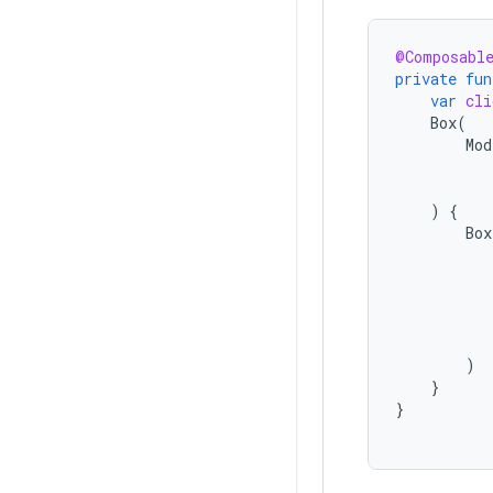
@Composabl
private
fun
var
cli
Box
(
Mod
)
{
Box
)
}
}