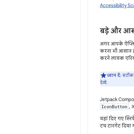
Accessibility S
बड़े और आसा
अगर आपके ऐप्लिक
करना भी आसान हो
करने लायक एरि
ध्यान दें:
सटीक इ
देखें.
Jetpack Compose 
IconButton
,
यहां दिए गए स्नि
टच टारगेट दिया ग