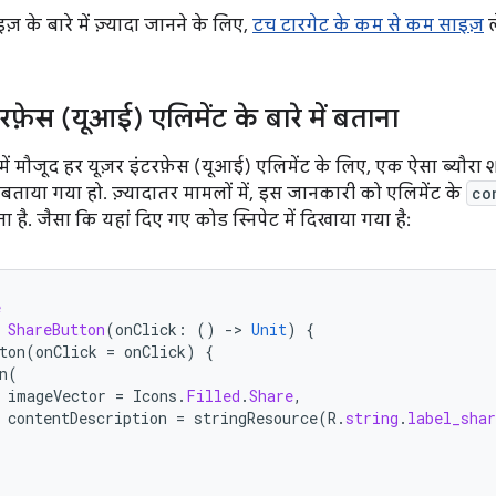
़ के बारे में ज़्यादा जानने के लिए,
टच टारगेट के कम से कम साइज़
ल
रफ़ेस (यूआई) एलिमेंट के बारे में बताना
ें मौजूद हर यूज़र इंटरफ़ेस (यूआई) एलिमेंट के लिए, एक ऐसा ब्यौरा श
 बताया गया हो. ज़्यादातर मामलों में, इस जानकारी को एलिमेंट के
co
है. जैसा कि यहां दिए गए कोड स्निपेट में दिखाया गया है:
e
ShareButton
(
onClick
:
()
-
>
Unit
)
{
ton
(
onClick
=
onClick
)
{
n
(
imageVector
=
Icons
.
Filled
.
Share
,
contentDescription
=
stringResource
(
R
.
string
.
label_shar