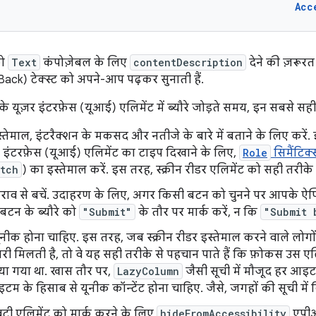
Acc
को
Text
कंपोज़ेबल के लिए
contentDescription
देने की ज़रूरत
lkBack) टेक्स्ट को अपने-आप पढ़कर सुनाती हैं.
 यूज़र इंटरफ़ेस (यूआई) एलिमेंट में ब्यौरे जोड़ते समय, इन सबसे सही त
स्तेमाल, इंटरैक्शन के मकसद और नतीजे के बारे में बताने के लिए करें.
 इंटरफ़ेस (यूआई) एलिमेंट का टाइप दिखाने के लिए,
Role
सिमैंटिक्स 
itch
) का इस्तेमाल करें. इस तरह, स्क्रीन रीडर एलिमेंट को सही तरीके 
 दोहराव से बचें. उदाहरण के लिए, अगर किसी बटन को चुनने पर आपके ऐप्
 बटन के ब्यौरे को
"Submit"
के तौर पर मार्क करें, न कि
"Submit 
यूनीक होना चाहिए. इस तरह, जब स्क्रीन रीडर इस्तेमाल करने वाले लोगों 
ी मिलती है, तो वे यह सही तरीके से पहचान पाते हैं कि फ़ोकस उस एल
ा गया था. खास तौर पर,
LazyColumn
जैसी सूची में मौजूद हर आइ
 आइटम के हिसाब से यूनीक कॉन्टेंट होना चाहिए. जैसे, जगहों की सूची म
वटी एलिमेंट को मार्क करने के लिए
hideFromAccessibility
एपीआ