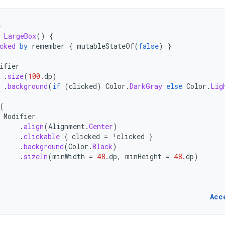
e
LargeBox
()
{
cked
by
remember
{
mutableStateOf
(
false
)
}
ifier
.
size
(
100.
dp
)
.
background
(
if
(
clicked
)
Color
.
DarkGray
else
Color
.
Lig
(
Modifier
.
align
(
Alignment
.
Center
)
.
clickable
{
clicked
=
!
clicked
}
.
background
(
Color
.
Black
)
.
sizeIn
(
minWidth
=
48.
dp
,
minHeight
=
48.
dp
)
Acc