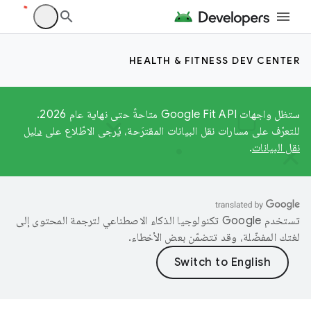
HEALTH & FITNESS DEV CENTER
ستظل واجهات Google Fit API متاحةً حتى نهاية عام 2026.
للتعرّف على مسارات نقل البيانات المقترَحة، يُرجى الاطّلاع على
دليل
نقل البيانات
.
تستخدم Google تكنولوجيا الذكاء الاصطناعي لترجمة المحتوى إلى
لغتك المفضّلة، وقد تتضمّن بعض الأخطاء.