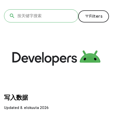
filter_list
Filters
写入数据
Updated 8. elokuuta 2026