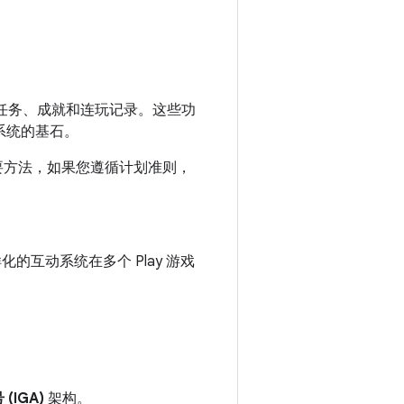
赛、任务、成就和连玩记录。这些功
生态系统的基石。
主要方法，如果您遵循计划准则，
样化的互动系统在多个 Play 游戏
(IGA)
架构。