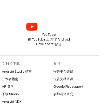
YouTube
在 YouTube 上访问“Android
Developers”频道
文档和下载
支持
Android Studio 指南
报告平台错误
开发者指南
报告文档错误
API 参考
Google Play support
下载 Studio
参加调查研究
Android NDK