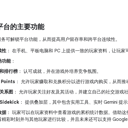
游戏平台的主要功能
 游戏服务可解锁平台功能，从而提高用户留存率和跨平台连续性。
续性
： 在手机、平板电脑和 PC 上提供一致的玩家资料，让玩
动功能
：
和排行榜
： 认可成就，并在游戏外培养竞争氛围。
 Points
： 允许玩家赚取和兑换积分以进行游戏内购买，从而推
关系图
： 允许玩家关注好友及其活动，并建立自己的社交游戏
Sidekick
： 提供叠加层，其中包含实用工具、实时 Gemini 提
数据
： 玩家可以在玩家资料中查看游戏的累积统计数据。借助这
精彩时刻并与其他玩家进行比较，并且未来还可以支持 Google 