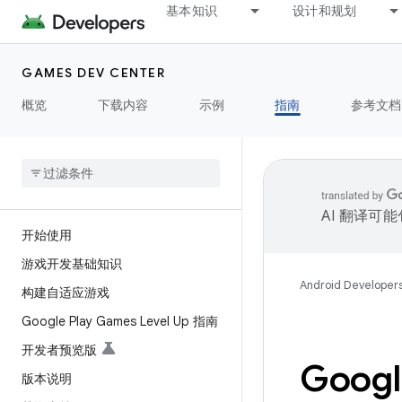
基本知识
设计和规划
GAMES DEV CENTER
概览
下载内容
示例
指南
参考文档
AI 翻译可
开始使用
游戏开发基础知识
Android Developer
构建自适应游戏
Google Play Games Level Up 指南
开发者预览版
Goog
版本说明