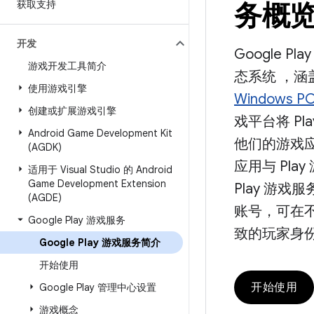
获取支持
务概
开发
Google 
游戏开发工具简介
态系统 ，涵盖 
使用游戏引擎
Windows P
创建或扩展游戏引擎
戏平台将 P
Android Game Development Kit
他们的游戏应
(AGDK)
应用与 Pl
适用于 Visual Studio 的 Android
Game Development Extension
Play 游戏
(AGDE)
账号，可在
Google Play 游戏服务
致的玩家身
Google Play 游戏服务简介
开始使用
开始使用
Google Play 管理中心设置
游戏概念