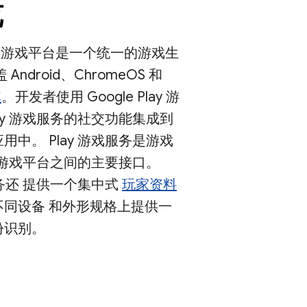
览
Play 游戏平台是一个统一的游戏生
Android、ChromeOS 和
C
。开发者使用 Google Play 游
lay 游戏服务的社交功能集成到
用中。 Play 游戏服务是游戏
ay 游戏平台之间的主要接口。
服务还 提供一个集中式
玩家资料
不同设备 和外形规格上提供一
份识别。