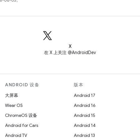
6-08-03。
X
在 X 上关注 @AndroidDev
ANDROID 设备
版本
大屏幕
Android 17
Wear OS
Android 16
ChromeOS 设备
Android 15
Android for Cars
Android 14
Android TV
Android 13