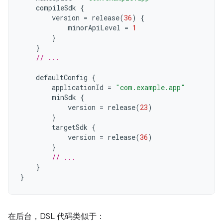
compileSdk
{
version
=
release
(
36
)
{
minorApiLevel
=
1
}
}
// ...
defaultConfig
{
applicationId
=
"com.example.app"
minSdk
{
version
=
release
(
23
)
}
targetSdk
{
version
=
release
(
36
)
}
// ...
}
}
在后台，DSL 代码类似于：