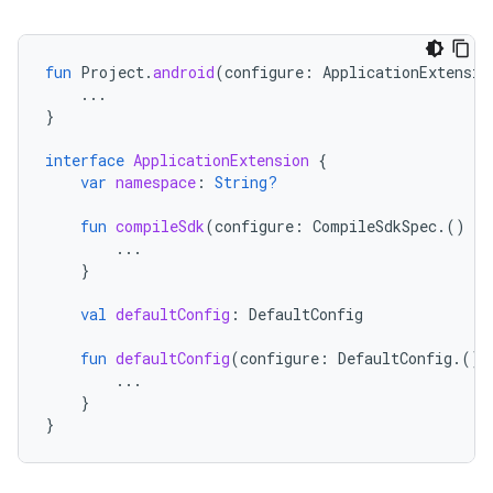
fun
Project
.
android
(
configure
:
ApplicationExtensio
...
}
interface
ApplicationExtension
{
var
namespace
:
String?
fun
compileSdk
(
configure
:
CompileSdkSpec
.()
-
>
...
}
val
defaultConfig
:
DefaultConfig
fun
defaultConfig
(
configure
:
DefaultConfig
.()
...
}
}