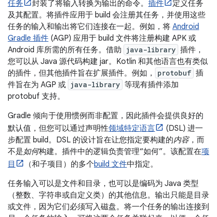
任务
封装了将输入转换为输出的命令。
插件
定义任务
及其配置。将插件应用于 build 会注册其任务，并使用这些
任务的输入和输出将它们连接在一起。例如，将
Android
Gradle 插件
(AGP) 应用于 build 文件将注册构建 APK 或
Android 库所需的所有任务。借助
java-library
插件，
您可以从 Java 源代码构建 jar。Kotlin 和其他语言也有类似
的插件，但其他插件旨在扩展插件。例如，
protobuf
插
件旨在为 AGP 或
java-library
等现有插件添加
protobuf 支持。
Gradle 倾向于使用惯例而非配置，因此插件会提供良好的
默认值，但您可以通过声明性
领域特定语言
(DSL) 进一
步配置 build。DSL 的设计旨在让您指定要构建的
内容
，而
不是
如何
构建。插件中的逻辑负责管理“如何”。该配置在
项
目
（和子项目）的多个
build 文件
中指定。
任务输入可以是文件和目录，也可以是编码为 Java 类型
（整数、字符串或自定义类）的其他信息。输出只能是目录
或文件，因为它们必须写入磁盘。将一个任务的输出连接到