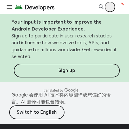
Your input is important to improve the
Android Developer Experience.
Sign up to participate in user research studies
and influence how we evolve tools, APIs, and
guidance for millions worldwide. Get rewarded if
selected.
Sign up
Google 会使用 AI 技术将内容翻译成您偏好的语
言。AI 翻译可能包含错误。