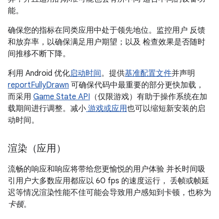
能。
确保您的指标在同类应用中处于领先地位。监控用户 反馈
和放弃率，以确保满足用户期望；以及 检查效果是否随时
间推移不断下降。
利用 Android 优化
启动时间
。提供
基准配置文件
并声明
reportFullyDrawn
可确保代码中最重要的部分更快加载，
而采用
Game State API
（仅限游戏）有助于操作系统在加
载期间进行调整。减小
游戏或应用
也可以缩短新安装的启
动时间。
渲染（应用）
流畅的响应和响应将带给您更愉悦的用户体验 并长时间吸
引用户大多数应用都应以 60 fps 的速度运行， 丢帧或帧延
迟等情况渲染性能不佳可能会导致用户感知到卡顿，也称为
卡顿
。