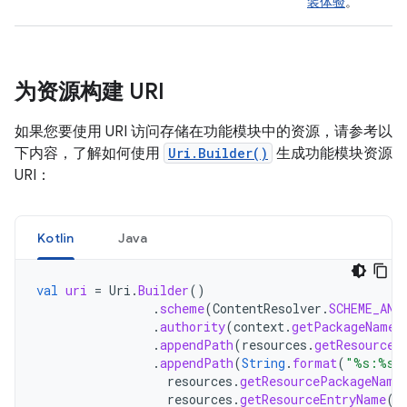
装体验
。
为资源构建 URI
如果您要使用 URI 访问存储在功能模块中的资源，请参考以
下内容，了解如何使用
Uri.Builder()
生成功能模块资源
URI：
Kotlin
Java
val
uri
=
Uri
.
Builder
()
.
scheme
(
ContentResolver
.
SCHEME_AND
.
authority
(
context
.
getPackageName
(
.
appendPath
(
resources
.
getResourceT
.
appendPath
(
String
.
format
(
"%s:%s"
resources
.
getResourcePackageName
resources
.
getResourceEntryName
(
r