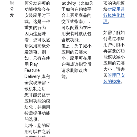
时
何分发选项的
activity（比如关
项的功能模
分
功能模块会在
于如何在购物平
块
对应用进
发
安装应用时下
台上买卖商品的
行模块化处
载。这是一种
交互式指南），
理
。
重要的行为，
可以配置为在应
如需了解如
因为这意味
用安装时默认包
何通过移除
着，您可以逐
含该功能。
用户可能不
步采用高级分
但是，为了减小
再需要的功
发选项。例
应用的安装大
能模块减小
如，只有在使
小，应用可在用
应用的安装
用 Play
户完成该指导后
大小，请参
Feature
请求删除该功
阅
管理已安
Delivery 库完
能。
装的模块
。
全实现按需下
载机制之后，
您才能受益于
应用功能的模
块化，并启用
按需提供功能
的选项。
此外，您的应
用可以在之后