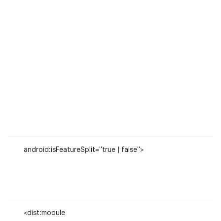
android:isFeatureSplit="true | false">
<dist:module