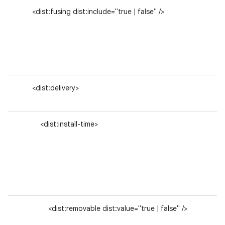
<dist:fusing dist:include="true | false" />
<dist:delivery>
<dist:install-time>
<dist:removable dist:value="true | false" />