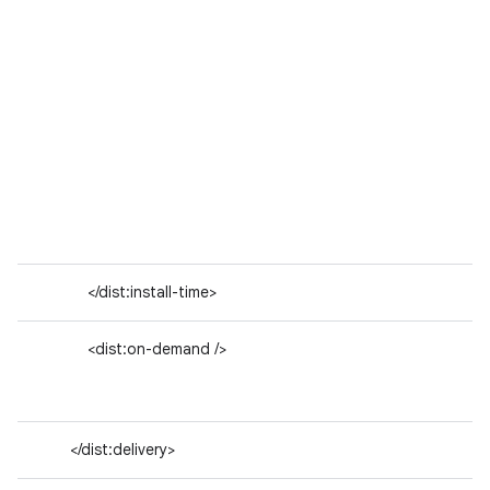
</dist:install-time>
<dist:on-demand />
</dist:delivery>