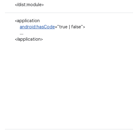
</dist:module>
<application
android:hasCode
="true | false">
...
</application>
...