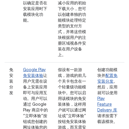
以确定是否在
减小应用的初始
安装应用时下
下载大小，您可
载模块化功
以创建单独的功
能。
能模块处理特定
类型的支付方
式，并将这些模
块根据用户的注
册区域视条件安
装在用户设备
上。
免
Google Play
假设有一款游
创建功能模
安
免安装体验
让
戏，游戏的前几
块并
配置免
装
用户无需在设
个关卡包含在一
安装分发
。
分
备上安装应用
个轻量级功能模
然后，应用
发
即可与应用互
块中。您可以启
就可以使用
动。用户可以
用该模块的免安
Play
通过 Google
装体验，这样用
Feature
Play 商店中的
户就可以通过网
Delivery 库
“立即体验”按
址或“立即体验”
请求按需下
钮或您创建的
按钮免安装体验
载该模块。
网址体验您的
游戏，而无需安