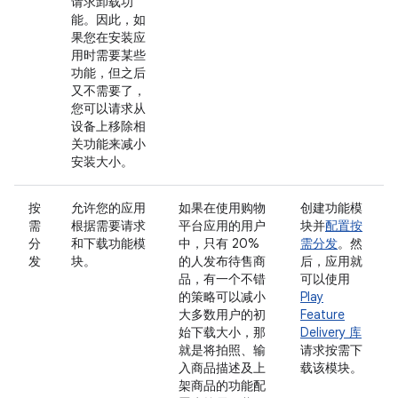
请求卸载功
能。因此，如
果您在安装应
用时需要某些
功能，但之后
又不需要了，
您可以请求从
设备上移除相
关功能来减小
安装大小。
按
允许您的应用
如果在使用购物
创建功能模
需
根据需要请求
平台应用的用户
块并
配置按
分
和下载功能模
中，只有 20%
需分发
。然
发
块。
的人发布待售商
后，应用就
品，有一个不错
可以使用
的策略可以减小
Play
大多数用户的初
Feature
始下载大小，那
Delivery 库
就是将拍照、输
请求按需下
入商品描述及上
载该模块。
架商品的功能配