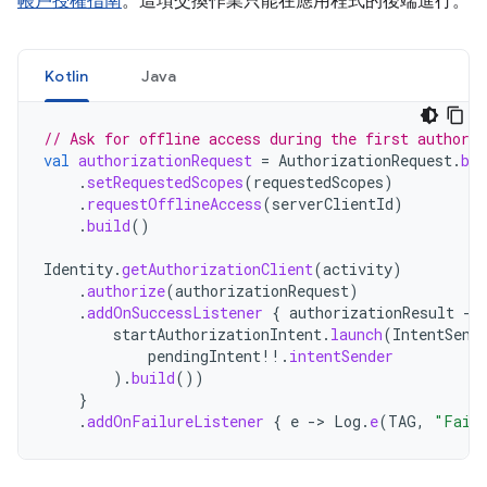
帳戶授權指南
。這項交換作業只能在應用程式的後端進行。
Kotlin
Java
// Ask for offline access during the first authoriz
val
authorizationRequest
=
AuthorizationRequest
.
bui
.
setRequestedScopes
(
requestedScopes
)
.
requestOfflineAccess
(
serverClientId
)
.
build
()
Identity
.
getAuthorizationClient
(
activity
)
.
authorize
(
authorizationRequest
)
.
addOnSuccessListener
{
authorizationResult
-
startAuthorizationIntent
.
launch
(
IntentSend
pendingIntent
!!
.
intentSender
).
build
())
}
.
addOnFailureListener
{
e
-
>
Log
.
e
(
TAG
,
"Faile