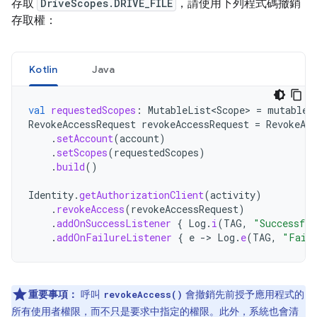
存取
DriveScopes.DRIVE_FILE
，請使用下列程式碼撤銷
存取權：
Kotlin
Java
val
requestedScopes
:
MutableList<Scope>
=
mutableL
RevokeAccessRequest
revokeAccessRequest
=
RevokeAcc
.
setAccount
(
account
)
.
setScopes
(
requestedScopes
)
.
build
()
Identity
.
getAuthorizationClient
(
activity
)
.
revokeAccess
(
revokeAccessRequest
)
.
addOnSuccessListener
{
Log
.
i
(
TAG
,
"Successful
.
addOnFailureListener
{
e
-
>
Log
.
e
(
TAG
,
"Faile
重要事項：
呼叫
會撤銷先前授予應用程式的
revokeAccess()
所有使用者權限，而不只是要求中指定的權限。此外，系統也會清