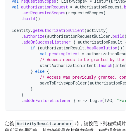
val
requestedScopes
:
List<Scope>
=
listOf
(
DriveSco
val
authorizationRequest
=
AuthorizationRequest
.
bui
.
setRequestedScopes
(
requestedScopes
)
.
build
()
Identity
.
getAuthorizationClient
(
activity
)
.
authorize
(
authorizationRequestBuilder
.
build
()
.
addOnSuccessListener
{
authorizationResult
-
if
(
authorizationResult
.
hasResolution
())
{
val
pendingIntent
=
authorizationResult
// Access needs to be granted by the us
startAuthorizationIntent
.
launch
(
Intent
}
else
{
// Access was previously granted, conti
saveToDriveAppFolder
(
authorizationResu
}
}
.
addOnFailureListener
{
e
-
>
Log
.
e
(
TAG
,
"Faile
定義
ActivityResultLauncher
時，請按照下列程式碼片
段所示處理回應，其中假設是在片段中完成。程式碼會檢查