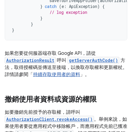
saveToDriveAppFolder
(
authorization
}
catch
(
e
:
ApiException
)
{
// log exception
}
}
}
如果您要從伺服器端存取 Google API，請從
AuthorizationResult
呼叫
getServerAuthCode()
方
法，取得授權碼並傳送至後端，以換取存取權和更新權杖。
詳情請參閱「
持續存取使用者的資料
」。
撤銷使用者資料或資源的權限
如要撤銷先前授予的存取權，請呼叫
AuthorizationClient.revokeAccess()
。舉例來說，如
果使用者要從應用程式中移除帳戶，而應用程式先前已獲准