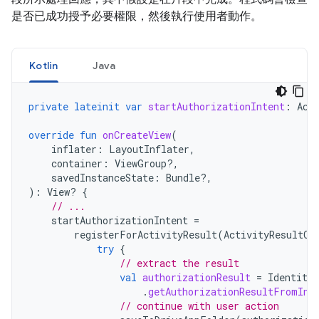
是否已成功授予必要權限，然後執行使用者動作。
Kotlin
Java
private
lateinit
var
startAuthorizationIntent
:
Act
override
fun
onCreateView
(
inflater
:
LayoutInflater
,
container
:
ViewGroup?,
savedInstanceState
:
Bundle?,
):
View? 
{
// ...
startAuthorizationIntent
=
registerForActivityResult
(
ActivityResultCo
try
{
// extract the result
val
authorizationResult
=
Identity
.
.
getAuthorizationResultFromInt
// continue with user action