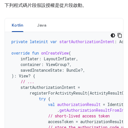
下列程式碼片段假設授權是從片段啟動。
Kotlin
Java
private
lateinit
var
startAuthorizationIntent
:
Act
override
fun
onCreateView
(
inflater
:
LayoutInflater
,
container
:
ViewGroup?,
savedInstanceState
:
Bundle?,
):
View? 
{
// ...
startAuthorizationIntent
=
registerForActivityResult
(
ActivityResultCo
try
{
val
authorizationResult
=
Identity
.
.
getAuthorizationResultFromInt
// short-lived access token
accessToken
=
authorizationResult
.
// store the authorization code us