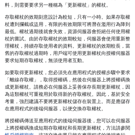
料，則需要要求另一種稱為「更新權杖」的權杖。
存取權杖的效期刻意設計為較短，只有一小時。如果存取權
杖遭到攔截或盜用，有限的有效期限可將潛在濫用行為降到
最低。權杖過期後就會失效，資源伺服器會拒絕任何使用權
杖的嘗試。由於存取權杖的效期較短，伺服器會使用重新整
理權杖，持續存取使用者的資料。更新權杖的效期較長，當
舊的存取權杖過期時，用戶端可使用更新權杖向授權伺服器
要求短期存取權杖，無須使用者互動。
如要取得更新權杖，您必須先在應用程式的授權步驟中要求
「離線存取權」，取得授權碼，然後在伺服器上將授權碼換
成更新權杖。請務必在伺服器上妥善保存長期更新權杖，因
為這類權杖可重複用於取得新的存取權杖。因此，基於安全
考量，強烈建議不要將更新權杖儲存在裝置上。而是應儲存
在應用程式的後端伺服器，以便交換存取權杖。
將授權碼傳送至應用程式的後端伺服器後，您可以在伺服器
上將授權碼換成短期存取權杖和長期更新權杖，方法請參閱