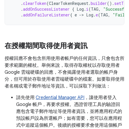
.
clearToken
(
ClearTokenRequest
.
builder
().
setTok
.
addOnSuccessListener
{
Log
.
i
(
TAG
,
"Successful
.
addOnFailureListener
{
e
-
>
Log
.
e
(
TAG
,
"Failed
在授權期間取得使用者資訊
授權回應不會包含所用使用者帳戶的任何資訊，只會包含所
要求範圍的權杖。舉例來說，取得存取權杖以存取使用者
Google 雲端硬碟的回應，不會揭露使用者選取的帳戶身
分，但可用於存取使用者雲端硬碟中的檔案。如要取得使用
者名稱或電子郵件地址等資訊，可以採取下列做法：
請先使用
Credential Manager API
，讓使用者登入
Google 帳戶，再要求授權。憑證管理工具的驗證回
應包含電子郵件地址等使用者資訊，並將應用程式的
預設帳戶設為所選帳戶；如有需要，您可以在應用程
式中追蹤這個帳戶。後續的授權要求會使用這個帳戶