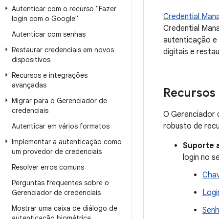
Autenticar com o recurso "Fazer
Credential Man
login com o Google"
Credential Mana
Autenticar com senhas
autenticação e
Restaurar credenciais em novos
digitais e resta
dispositivos
Recursos e integrações
avançadas
Recursos 
Migrar para o Gerenciador de
credenciais
O Gerenciador d
robusto de recu
Autenticar em vários formatos
Implementar a autenticação como
Suporte 
um provedor de credenciais
login no s
Resolver erros comuns
Chav
Perguntas frequentes sobre o
Logi
Gerenciador de credenciais
Mostrar uma caixa de diálogo de
Sen
autenticação biométrica