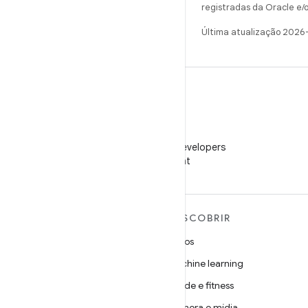
registradas da Oracle e/o
Última atualização 2026
WeChat
Siga o Android Developers
no WeChat
MAIS SOBRE O ANDROID
DESCOBRIR
Android
Jogos
Android para empresas
Machine learning
Segurança
Saúde e fitness
Source
Câmera e mídia