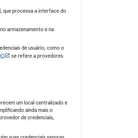
d, que processa a interface do
o, no armazenamento e na
denciais de usuário, como o
DO
se refere a provedores
recem um local centralizado e
mplificando ainda mais o
provedor de credenciais,
ém suas credenciais seguras,