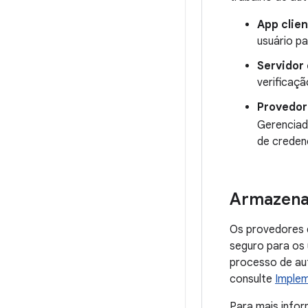
App clien
usuário pa
Servidor 
verificaç
Provedor
Gerenciad
de creden
Armazena
Os provedores 
seguro para os 
processo de au
consulte
Implem
Para mais info