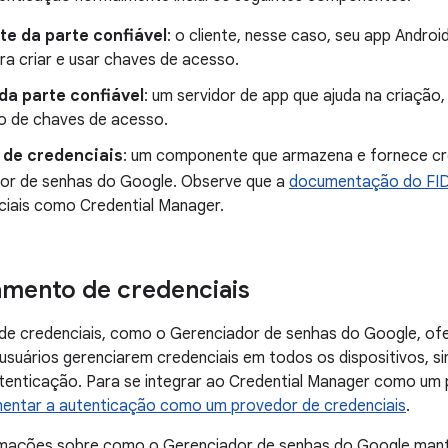
te da parte confiável
: o cliente, nesse caso, seu app Androi
ra criar e usar chaves de acesso.
da parte confiável
: um servidor de app que ajuda na criaçã
ão de chaves de acesso.
 de credenciais
: um componente que armazena e fornece cre
or de senhas do Google. Observe que a
documentação do FI
ciais como Credential Manager.
mento de credenciais
de credenciais, como o Gerenciador de senhas do Google, ofe
usuários gerenciarem credenciais em todos os dispositivos, si
tenticação. Para se integrar ao Credential Manager como um 
entar a autenticação como um provedor de credenciais
.
rmações sobre como o Gerenciador de senhas do Google mant