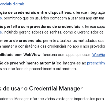
enciais digitais
ção de credenciais entre dispositivos
: oferece integraç
is
, permitindo que os usuários comecem a usar seu app em um 
ão perfeita com provedores de credenciais
: oferece sup
is
, incluindo gerenciadores de senhas, como o Gerenciador de
mento de credenciais
: permite atualizar os metadados das 
a manter a consistência das credenciais no app e nos provedor
ilidade com WebView
: funciona com apps que usam
WebVi
ão de preenchimento automático
: integra-se ao
preenchim
is na interface de preenchimento automático.
s de usar o Credential Manager
dential Manager oferece várias vantagens importantes para se