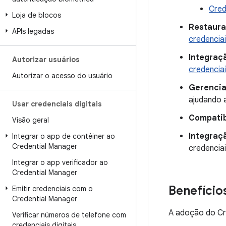
Cred
Loja de blocos
Restaura
APIs legadas
credencia
Integraç
Autorizar usuários
credencia
Autorizar o acesso do usuário
Gerencia
ajudando 
Usar credenciais digitais
Compatib
Visão geral
Integraç
Integrar o app de contêiner ao
Credential Manager
credencia
Integrar o app verificador ao
Credential Manager
Benefício
Emitir credenciais com o
Credential Manager
A adoção do Cre
Verificar números de telefone com
credenciais digitais