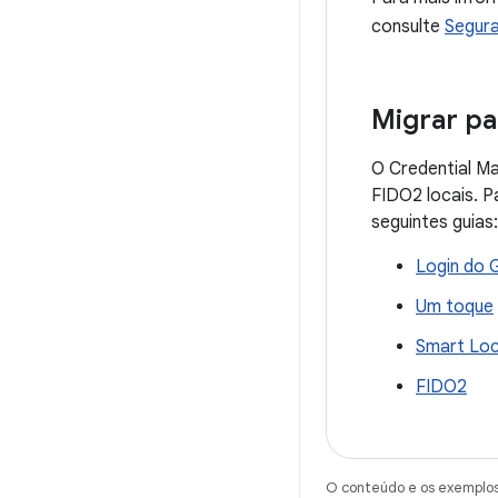
consulte
Segura
Migrar pa
O Credential Ma
FIDO2 locais. P
seguintes guias:
Login do 
Um toque
Smart Loc
FIDO2
O conteúdo e os exemplos 