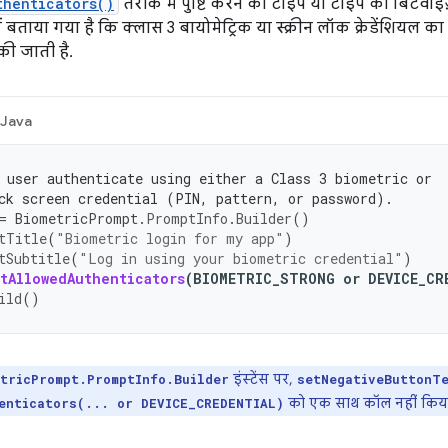
thenticators()
तरीके में पुष्टि करने का टाइप या टाइप का बिटवाइज
ं बताया गया है कि क्लास 3 बायोमेट्रिक या स्क्रीन लॉक क्रेडेंशियल का
की जाती है.
Java
 user authenticate using either a Class 3 biometric or
ck screen credential (PIN, pattern, or password).
=
BiometricPrompt
.
PromptInfo
.
Builder
()
tTitle
(
"Biometric login for my app"
)
tSubtitle
(
"Log in using your biometric credential"
)
tAllowedAuthenticators
(
BIOMETRIC_STRONG
or
DEVICE_CR
ild
()
इंस्टेंस पर,
etricPrompt.PromptInfo.Builder
setNegativeButtonT
को एक साथ कॉल नहीं किय
enticators(... or DEVICE_CREDENTIAL)