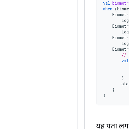
val
biometr
when
(
biome
Biometr
Log
Biometr
Log
Biometr
Log
Biometr
// 
val
}
sta
}
}
यह पता लगान