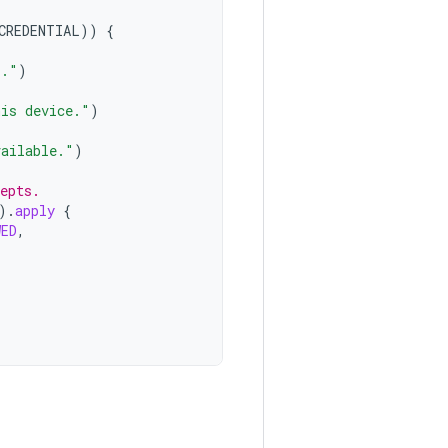
CREDENTIAL
))
{
s."
)
his device."
)
vailable."
)
epts.
).
apply
{
WED
,