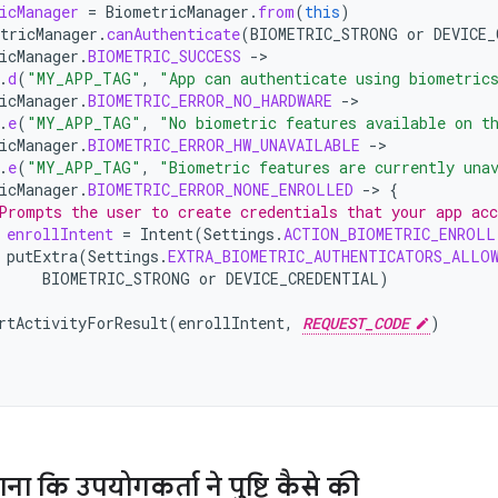
icManager
=
BiometricManager
.
from
(
this
)
tricManager
.
canAuthenticate
(
BIOMETRIC_STRONG
or
DEVICE_
icManager
.
BIOMETRIC_SUCCESS
-
.
d
(
"MY_APP_TAG"
,
"App can authenticate using biometric
icManager
.
BIOMETRIC_ERROR_NO_HARDWARE
-
.
e
(
"MY_APP_TAG"
,
"No biometric features available on t
icManager
.
BIOMETRIC_ERROR_HW_UNAVAILABLE
-
.
e
(
"MY_APP_TAG"
,
"Biometric features are currently una
icManager
.
BIOMETRIC_ERROR_NONE_ENROLLED
-
>
{
Prompts the user to create credentials that your app acc
enrollIntent
=
Intent
(
Settings
.
ACTION_BIOMETRIC_ENROLL
putExtra
(
Settings
.
EXTRA_BIOMETRIC_AUTHENTICATORS_ALLO
BIOMETRIC_STRONG
or
DEVICE_CREDENTIAL
)
rtActivityForResult
(
enrollIntent
,
REQUEST_CODE
)
ा कि उपयोगकर्ता ने पुष्टि कैसे की