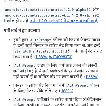
27 जनवरी, 2021
androidx.biometric:biometric:1.2.0-alpha02
और
androidx.biometric:biometric-ktx:1.2.0-alpha02
रिलीज़ हो गए हैं.
वर्शन 1.2.0-alpha02 में ये बदलाव शामिल हैं.
एपीआई में हुए बदलाव
हमने कुछ
AuthPrompt
फ़ील्ड को फिर से फ़ैक्टर किया
है. इन्हें पहले बिल्डर के ज़रिए सेट किया गया था. अब इन्हें
startAuthentication(...)
तरीके के आर्ग्युमेंट में सेट
किया गया है. (
I18896
,
b/174098373
)
AuthPrompt
टाइप के लिए, एपीआई लेवल की ज़रूरी
शर्तें जोड़ी गई हैं. ये शर्तें, Android के पुराने वर्शन पर काम
नहीं करती हैं या सीमित तौर पर काम करती हैं. (
I18896
)
बिल्डर के ज़रिए सेट किए गए सभी
AuthPrompt
फ़ील्ड
के लिए, गेटर तरीके जोड़े गए. (
I18896
)
AuthPrompt
एपीआई के ज़रिए बायोमेट्रिक ऑथेंटिकेशन
के लिए, सस्पेंडिंग कोरूटीन Kotlin एक्सटेंशन जोड़े गए. ये