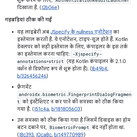
शुरू करने के लिए,
AuthenticationResultLauncher
दिखाता है. (
I2b06e
)
गड़बड़ियां ठीक की गईं
यह लाइब्रेरी अब
JSpecify के nullness एनोटेशन
का
इस्तेमाल करती है. ये एनोटेशन, टाइप-यूज़ होते हैं. Kotlin
डेवलपर को सही इस्तेमाल के लिए, कंपाइलर के इस तर्क
का इस्तेमाल करना चाहिए:
-Xjspecify-
annotations=strict
(यह Kotlin कंपाइलर के 2.1.0
वर्शन से डिफ़ॉल्ट रूप से शुरू होता है). (
Ib49b4
,
b/326456246
)
फ़्रैगमेंट
androidx.biometric.FingerprintDialogFragmen
t
को इंस्टैंशिएट न कर पाने की समस्या को ठीक किया
गया है. (
I51c4a
,
b/181805603
)
उस समस्या को ठीक किया गया है जिसमें डिवाइस का होम
बटन दबाने पर,
BiometricPrompt
बंद नहीं होता था.
(
I8c393
,
I0ca8c
,
b/149770989
)