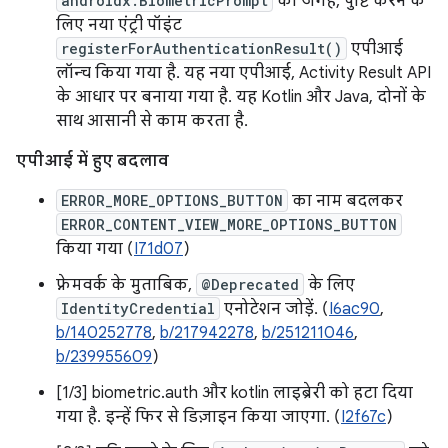
androidx.BiometricPrompt
की जगह, पुष्टि करने के
लिए नया एंट्री पॉइंट
registerForAuthenticationResult()
एपीआई
लॉन्च किया गया है. यह नया एपीआई, Activity Result API
के आधार पर बनाया गया है. यह Kotlin और Java, दोनों के
साथ आसानी से काम करता है.
एपीआई में हुए बदलाव
ERROR_MORE_OPTIONS_BUTTON
का नाम बदलकर
ERROR_CONTENT_VIEW_MORE_OPTIONS_BUTTON
किया गया (
I71d07
)
फ़्रेमवर्क के मुताबिक,
@Deprecated
के लिए
IdentityCredential
एनोटेशन जोड़ें. (
I6ac90
,
b/140252778
,
b/217942278
,
b/251211046
,
b/239955609
)
[1/3] biometric.auth और kotlin लाइब्रेरी को हटा दिया
गया है. इन्हें फिर से डिज़ाइन किया जाएगा. (
I2f67c
)