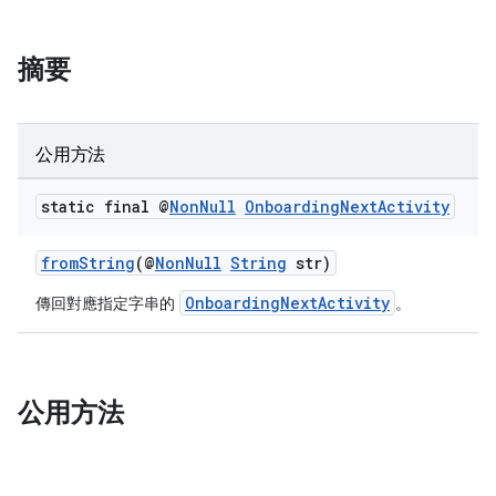
摘要
公用方法
static final @
Non
Null
Onboarding
Next
Activity
fromString
(@
NonNull
String
str)
OnboardingNextActivity
傳回對應指定字串的
。
公用方法