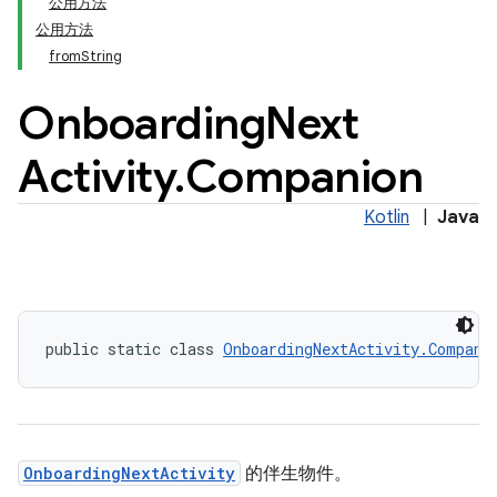
公用方法
公用方法
fromString
Onboarding
Next
Activity
.
Companion
Kotlin
|
Java
public static class 
OnboardingNextActivity.Compani
OnboardingNextActivity
的伴生物件。