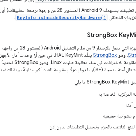
إذا كان تطبيقك يستهدف Android 9 (المستوى 28 من واجهة برمج
لإرجاع المَنطقي
KeyInfo.isInsideSecurityHardware()
.
Box Key
Mi
شغيل Android (المستوى 28 من واجهة برمجة التطبيقات) أو إصدار أحدث
Str
، وهو
StrongBox
تخزين مفاتيح آمنة مقاو
ا ومقاومة للعبث أكبر مقارنةً ببيئة التنفيذ الموثوقة.
ما يلي:
ة المركزية الخاصة به
 آمنة
قام عشوائية حقيقية
لمنع التلاعب بالحِزم وتحميل التطبيقات بدون إذن