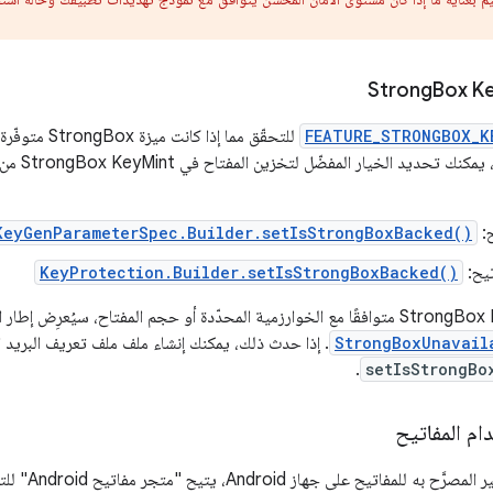
Box K
FEATURE_STRONGBOX_K
للتحقّق مما إذا 
ح:
KeyGenParameterSpec.Builder.setIsStrongBoxBacked()
تيح:
KeyProtection.Builder.setIsStrongBoxBacked()
StrongBoxUnavail
. إذا حدث ذلك، يمكنك إنشاء ملف ملف تعريف البريد ال
.
setIsStrongBo
م المفاتيح
لتجنُّب الاستخ