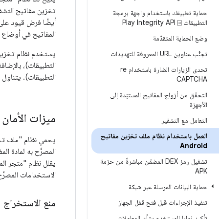
تخزين مفاتيح التشفي
حماية تطبيقك باستخدام واجهة برمجة
أيضًا فرض قيود على
التطبيقات Play Integrity API ⍈
المفاتيح في أوضاع ت
وضع الحماية المتقدّمة
يستخدم نظام تخزين 
تجنُّب عناوين URL المعروفة للتهديدات
تحدى الزيارات الضارة باستخدام re
التطبيقات). يتناول هذا الم
CAPTCHA
التحقّق من أزواج المفاتيح المستنِدة إلى
الأجهزة
ميزات الأمان
التعامل مع التشفير
العمل باستخدام نظام ملف تخزين مفاتيح
Android
المصرَّح به لمادة ال
تشغيل رمز DEX المضمّن مباشرةً من حزمة
يقلل نظام "متجر الم
APK
الاستخدامات المصرَّ
حماية البيانات المرسلة عبر شبكة
منع الاستخراج
تنفيذ الإجراءات قبل فتح قفل الجهاز
تأكيد نوايا المستخدم بشأن المعاملات