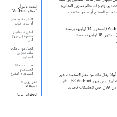
لتصدير. يتيح لك نظام تخزين المفاتيح
استخدام موفِّر
"مفتاح Android"
ستخدام المفتاح أو حصر استخدام
إنشاء مفتاح خاص
أو سري جديد
التي تم طرحها في Android 4.0 (المستوى 14 لواجهة برمجة
استيراد مفاتيح
التطبيقات)، بالإضافة إلى ميزة موفِّر "تخزين مفاتيح Android" التي تم طرحها في Android 4.3 (المستوى 18 لواجهة برمجة
مشفَّرة إلى جهاز
آمن
العمل مع إدخالات
ملف تخزين
المفاتيح
طلب مصادقة
المستخدم
لاستخدام المفتاح
ح به بطريقتَين: أولاً، يقلل ذلك من خطر الاستخدام غير
جهاز Android من خلال منع استخراج مادة المفتاح من عمليات التطبيق ومن جهاز Android ككل. ثانيًا،
الخوارزميات
المتوافقة
جهاز Android من خلال جعل التطبيقات تحديد
الخطوات التالية