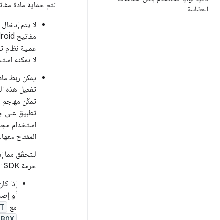
تتم حماية مادة مفاتيح "متجر مفاتيح Android"
الحسّاسة
لا يتم إدخال 
عملية نظام تن
لا يمكنه استخر
يمكن ربط مادة ال
استخدام مجمو
المفتاح معها.
للتحقّق مما إ
حزمة SDK المستهدَف لتطبيقك:
أو إصد
مع
NT
GBOX