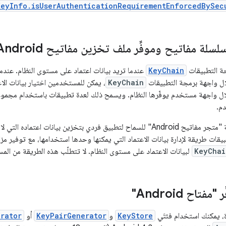
KeyInfo.isUserAuthenticationRequirementEnforcedBySec
لسلة مفاتيح وموفِّر ملف تخزين مفاتيح Android
ة التطبيقات
KeyChain
عندما تريد بيانات اعتماد على مستوى النظام. عندم
ال واجهة برمجة التطبيقات
KeyChain
، يمكن للمستخدمين اختيار بيانات الاعت
ال واجهة مستخدم يوفّرها النظام. ويسمح ذلك لعدة تطبيقات باستخدام مجموعة
م.
استخدِم مقدّم خدمة "متجر مفاتيح Android" للسماح لتطبيق فردي بتخزين بيانات
بيقات طريقة لإدارة بيانات الاعتماد التي يمكنها وحدها استخدامها، مع توفير مزاي
KeyChai
لبيانات الاعتماد على مستوى النظام. لا تتطلّب هذه الطريقة من المست
تاح Android"
ة، يمكنك استخدام فئتَي
KeyStore
و
KeyPairGenerator
أو
rator