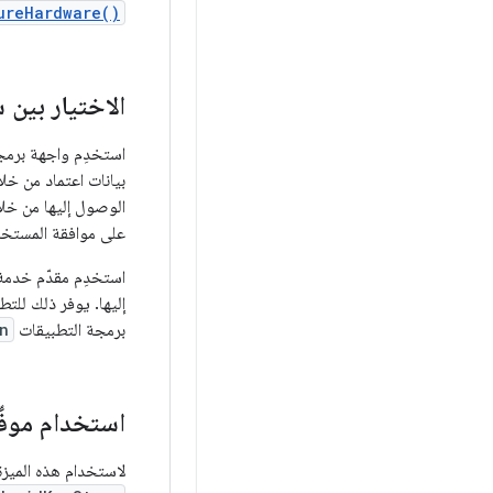
ureHardware()
الاختيار بين س
استخدِم واجهة برمج
بيانات اعتماد من خل
الوصول إليها من خل
على موافقة المستخد
إليها. يوفر ذلك للتط
برمجة التطبيقات
n
استخدام موفِّر "مف
لاستخدام هذه الميز