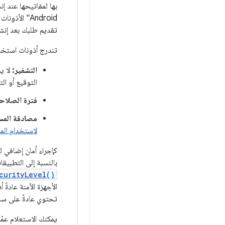
بها لمفاتيحها عند إن
Android" ال
تقديم طلبك بعد إنشا
تندرج أذونات استخدا
التشفير:
لا يم
التوقيع أو ال
فترة الصلاحي
مصادقة المس
لاستخدام الم
كإجراء أمان إضافي ل
بالنسبة إلى التطبيقات التي تستهدف الإصدار 10 من نظام ال
curityLevel()
الأجهزة الآمنة عادةً
تحتوي عادةً على سا
يمكنك الاستعلام عمّ