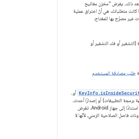
ه. بعد ذلك، يفرض "مخزن مفاتيح
 إذا كانت متطلباتك هي أنّ اختراق عملية
ت غير مصرّح بها للمفتاح.
 (التشفير أو فك التشفير أو
ة
طلب مصادقة المستخدم
KeyInfo.isInsideSecuri
أو،
)، قد تفرض الأجهزة الآمنة بعض أذونات استخدام المفتاح، استنادًا إلى جهاز Android. تفرض
نات فاصل الصلاحية الزمني، لأنّها لا