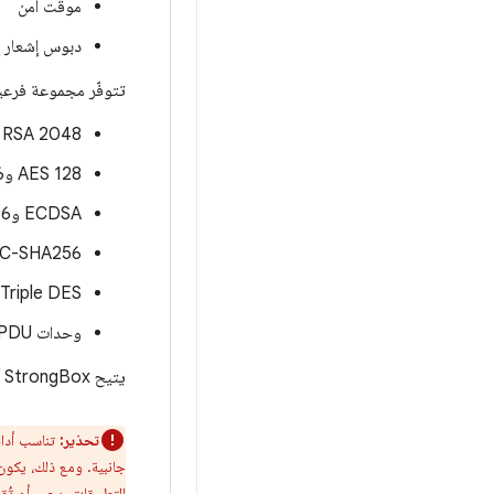
موقّت آمن
دبوس إشعار إعا
تتوفّر مجموعة فرعية من الخ
RSA 2048
‫AES 128 و256
ECDSA وECDH P-256
‫HMAC-SHA256 (تتيح أحجام مفاتيح التشفي
‫Triple DES
وحدات APDU ذات الطول الموسّع
يتيح StrongBox أيضًا
تحذير:
التطبيقات. يجب أن تُقي