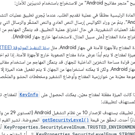
 من الاستخراج باستخدام تدبيرَين للأمان:
المادة الرئيسية مطلقًا في عملية تقديم الطلب. عندما يُجري تطبيق عمليات الت
مفاتيح Android"، يتمّ من وراء الكواليس إرسال النص العادي والنص المشفَّر والرسائل ا
فِّذ العمليات التشفيرية. في حال اختراق عملية التطبيق، قد يتمكّن المهاجم من
اج مادة المفتاح (على سبيل المثال، لاستخدامها خارج جهاز Android).
مفتاح بالأجهزة الآمنة في جهاز Android، مثل
بيئة التنفيذ الموثوقة (TEE)
تطبيق على جهاز Android، ولكن لا يمكنه استخراجها من الجهاز. لا يتم تفعيل هذه الميز
عة معيّنة من خوارزمية المفتاح وأوضاع التشفير ومخططات الحشو والملخّصا
ذا كانت الميزة مفعّلة لمفتاح معيّن، يمكنك الحصول على
KeyInfo
للمفتاح. ت
إذا كان تطبيقك يستهد
ارًا أحدث، تحقَّق من قيمة
getSecurityLevel()
المعروضة. تشير القيم ا
KeyProperties.SecurityLevelEnum.TRUSTED_ENVIRONME
أو
KeyProperties.SecurityLevelEnum.STRON
إلى أنّ المفتاح مخزّ