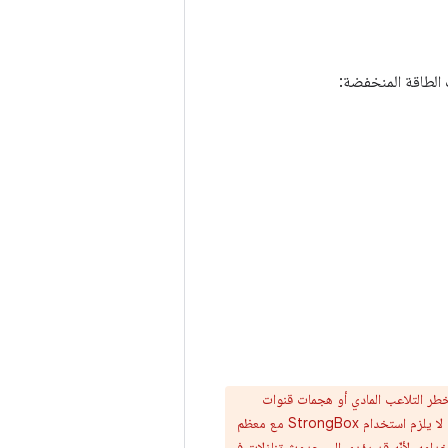
 تواجه خطر التلاعب المادي أو هجمات قنوات
جانبية. ومع ذلك، يكون هذا الإجراء أبطأ ويستهلك موارد أكثر، ولا يتيح سوى عدد محدود من العمليات المتزامنة. لا يلزم استخدام StrongBox مع معظم
خدامه، لأنّه قد يؤدي إلى حدوث تنازلات في