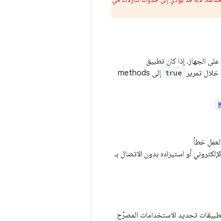
كانت ميزة StrongBox متوفّرة على الجهاز. إذا كان تطبيق
true
إلى methods
إلكتروني أو استيراده بدون الاتصال بـ
دام غير المصرَّح به للمفاتيح على جهاز Android، يتيح "متجر مفاتيح Android" للتطبيقات تحديد الاستخدامات المصرَّح