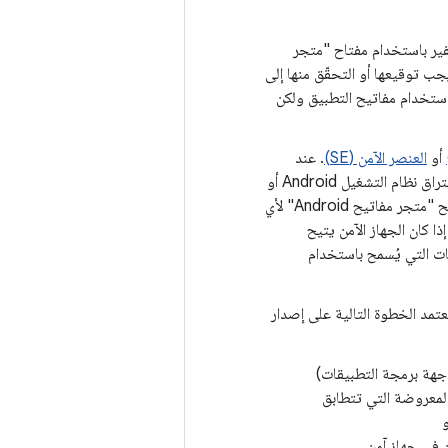
شفير باستخدام مفتاح "متجر
لتي يجب توقيعها أو التحقّق منها إلى
 استخدام مفاتيح التطبيق ولكن
أو
العنصر الآمن (SE)
. عند
تفعيل هذه الميزة لمفتاح، لا يتم أبدًا عرض مادة مفتاح الصعوبة خارج الأجهزة الآمنة. إذا تم اختراق نظام التشغيل Android أو
تمكّن مهاجم من قراءة مساحة التخزين الداخلية للجهاز، قد يتمكّن المهاجم من استخدام مفاتيح "متجر مفاتيح Android" لأي
ة إلا إذا كان الجهاز الآمن يتيح
ت التي يُسمح باستخدام
عتمد الخطوة التالية على إصدار
ف الإصدار 10 من نظام التشغيل Android (المستوى 29 من واجهة برمجة التطبيقات)
لمعروضة التي تتطابق
ن في جهاز آمن.