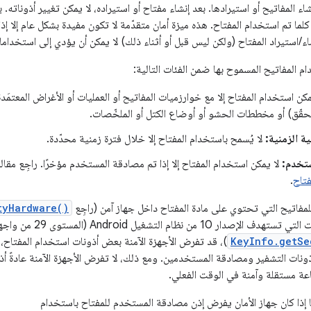
شاء المفاتيح أو استيرادها. بعد إنشاء مفتاح أو استيراده، لا يمكن تغيير أذونات
أذونات كلما تم استخدام المفتاح. هذه ميزة أمان متقدّمة لا تكون مفيدة بشكل عام إلا
ء/استيراد المفتاح (ولكن ليس قبل أو أثناء ذلك) لا يمكن أن يؤدي إلى استخداما
م المفاتيح المسموح بها ضمن الفئات التالية:
كن استخدام المفتاح إلا مع خوارزميات المفاتيح أو العمليات أو الأغراض المعتمَدة
تحقّق) أو مخططات الحشو أو أوضاع الكتل أو الملخّصات.
ة الزمنية:
لا يُسمح باستخدام المفتاح إلا خلال فترة زمنية محدّدة.
تخدم:
لا يمكن استخدام المفتاح إلا إذا تم مصادقة المستخدم مؤخرًا. راجِع مقال
فتاح
.
لمفاتيح التي تحتوي على مادة المفتاح داخل جهاز آمن (راجِع
tyHardware()
تشغيل Android (المستوى 29 من واجهة برمجة التطبيقات) أو إصدارًا أحدث،
KeyInfo.getSe
 أذونات التشفير ومصادقة المستخدمين. ومع ذلك، لا تفرض الأجهزة الآمنة عادةً أذو
عة مستقلة وآمنة في الوقت الفعلي.
ا إذا كان جهاز الأمان يفرض إذن مصادقة المستخدم للمفتاح باستخدام