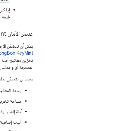
قيمة ا
عنصر الأمان Strong
nt
يمكن أن تتضمّن الأجهزة التي تعمل بالإصدار 9 من نظام الت
ongBox KeyMint
المدمجة أو وحدات إشعال آمنة مدمجة (iSE)، ما يوفر عزلً
يجب أن يتضمّن تطبيق StrongBox KeyMint 
وحدة المعالج
مساحة تخزين
أداة إنشاء أر
آليات إضافية 