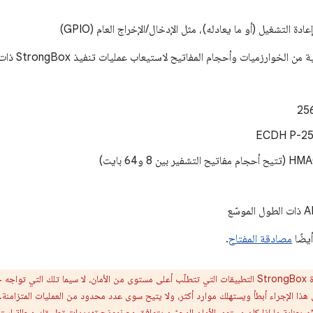
دة التشغيل (أو ما يعادله)، مثل الإدخال/الإخراج العام (GPIO)
وارزميات وأحجام المفاتيح لاستيعاب عمليات تنفيذ StrongBox ذات الطاقة المنخفضة:
ر بين 8 و64 بايت)
مصادقة المفتاح
.
تناسب أداة StrongBox التطبيقات التي تتطلّب أعلى مستوى من الأمان، لا سيما تلك التي
ِّم بعناية ما إذا كان مستوى الأمان المحسّن يتوافق مع نموذج تهديدات تطبيقك وحالة است