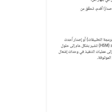
ة التطبيقات) أو إصدارًا أقدم، تحقّق من
ينفِّذ HAL KeyMint. في حين أنّ وحدات أمان الأجهزة (HSM) تشير بشكل عام إلى حلول
مة للاختراقات في ملف معالجة طلبات Linux، يشير StrongBox تحديدًا إلى عمليات التنفيذ في وحدات إشعال