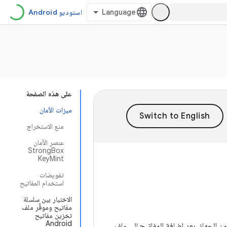
استوديو Android
على هذه الصفحة
ميزات الأمان
منع الاستخراج
عنصر الأمان
StrongBox
KeyMint
تفويضات
استخدام المفاتيح
الاختيار بين سلسلة
مفاتيح وموفِّر ملف
تخزين مفاتيح
Android
استخراجها من الجهاز. بعد إضافة المفاتيح إلى ملف