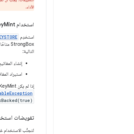
الأداء.
استخدام Strong
Mint
ey
استخدِم
EYSTORE
StrongBox متاحًا، يمكنك تحديد الخيار المفضّل لتخزين المفتاح في StrongBox KeyMint من خلال تمرير
التالية:
إنشاء المفاتي
استيراد المفا
إذا لم يكن StrongBox KeyMint متوافقًا مع الخوارزمية المحدّدة أو حجم المفتاح، سيُعرِض إطار العمل خطأ
ableException
xBacked(true)
تفويضات استخدا