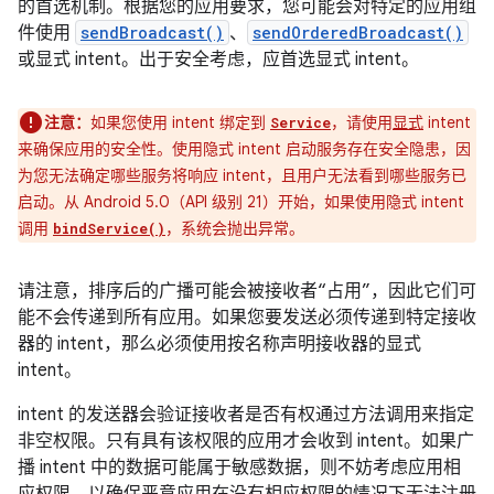
的首选机制。根据您的应用要求，您可能会对特定的应用组
件使用
sendBroadcast()
、
sendOrderedBroadcast()
或显式 intent。出于安全考虑，应首选显式 intent。
注意：
如果您使用 intent 绑定到
，请使用
显式
intent
Service
来确保应用的安全性。使用隐式 intent 启动服务存在安全隐患，因
为您无法确定哪些服务将响应 intent，且用户无法看到哪些服务已
启动。从 Android 5.0（API 级别 21）开始，如果使用隐式 intent
调用
，系统会抛出异常。
bindService()
请注意，排序后的广播可能会被接收者“占用”，因此它们可
能不会传递到所有应用。
如果您要发送必须传递到特定接收
器的 intent，那么必须使用按名称声明接收器的显式
intent。
intent 的发送器会验证接收者是否有权通过方法调用来指定
非空权限。只有具有该权限的应用才会收到 intent。如果广
播 intent 中的数据可能属于敏感数据，则不妨考虑应用相