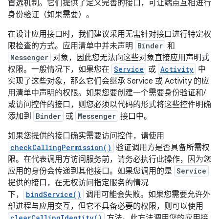
首选机制。它们提供了定义完善的接口，可让端点互相进行
身份验证（如果需要）。
在设计应用接口时，我们建议采用无需针对接口进行特定权
限检查的方式。应用清单中并未声明
Binder
和
Messenger
对象，因此您无法向这些对象直接应用声明式
权限。一般情况下，如果您在
Service
或
Activity
中
实现了这些对象，那么它们会继承 Service 或 Activity 的应
用清单中声明的权限。如果您要创建一个需要身份验证和/
或访问控件的接口，则您必须以代码的形式将这些控件明确
添加到
Binder
或
Messenger
接口中。
如果您提供的接口确实需要访问控件，请使用
checkCallingPermission()
验证调用方是否具备所需权
限。在代表调用方访问服务前，请务必执行此操作，因为您
应用的身份会传递到其他接口。如果您调用的是
Service
提供的接口，在无权访问指定服务的情况
下，
bindService()
调用可能会失败。如果您需要允许外
部进程与应用交互，但它不具备必要的权限，则可以使用
clearCallingIdentity()
方法。此方法调用您的应用接