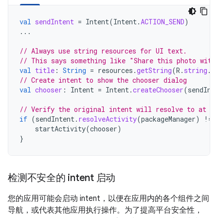
val
sendIntent
=
Intent
(
Intent
.
ACTION_SEND
)
...
// Always use string resources for UI text.
// This says something like "Share this photo with
val
title
:
String
=
resources
.
getString
(
R
.
string
.
c
// Create intent to show the chooser dialog
val
chooser
:
Intent
=
Intent
.
createChooser
(
sendInt
// Verify the original intent will resolve to at le
if
(
sendIntent
.
resolveActivity
(
packageManager
)
!=
startActivity
(
chooser
)
}
检测不安全的 intent 启动
您的应用可能会启动 intent，以便在应用内的各个组件之间
导航，或代表其他应用执行操作。为了提高平台安全性，