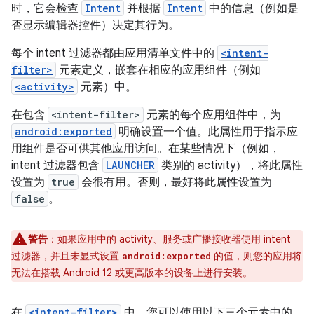
时，它会检查
Intent
并根据
Intent
中的信息（例如是
否显示编辑器控件）决定其行为。
每个 intent 过滤器都由应用清单文件中的
<intent-
filter>
元素定义，嵌套在相应的应用组件（例如
<activity>
元素）中。
在包含
<intent-filter>
元素的每个应用组件中，为
android:exported
明确设置一个值。此属性用于指示应
用组件是否可供其他应用访问。在某些情况下（例如，
intent 过滤器包含
LAUNCHER
类别的 activity），将此属性
设置为
true
会很有用。否则，最好将此属性设置为
false
。
警告
：如果应用中的 activity、服务或广播接收器使用 intent
过滤器，并且未显式设置
的值，则您的应用将
android:exported
无法在搭载 Android 12 或更高版本的设备上进行安装。
在
<intent-filter>
中，您可以使用以下三个元素中的