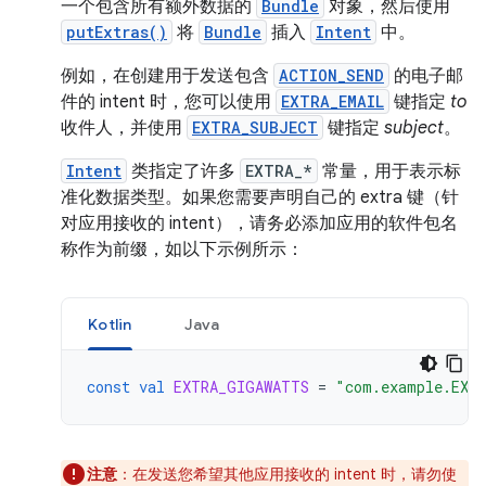
一个包含所有额外数据的
Bundle
对象，然后使用
putExtras()
将
Bundle
插入
Intent
中。
例如，在创建用于发送包含
ACTION_SEND
的电子邮
件的 intent 时，您可以使用
EXTRA_EMAIL
键指定
to
收件人，并使用
EXTRA_SUBJECT
键指定
subject
。
Intent
类指定了许多
EXTRA_*
常量，用于表示标
准化数据类型。如果您需要声明自己的 extra 键（针
对应用接收的 intent），请务必添加应用的软件包名
称作为前缀，如以下示例所示：
Kotlin
Java
const
val
EXTRA_GIGAWATTS
=
"com.example.EXT
注意
：在发送您希望其他应用接收的 intent 时，请勿使