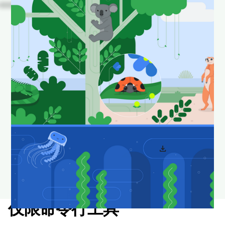
看！
这些是 Android
Studio 中一些我们喜爱的
动物在其自然栖息地中的
照片。
下载并设置为壁纸，让您的桌面看起来时尚新颖。
download
下载 Android Studio 壁纸
仅限命令行工具