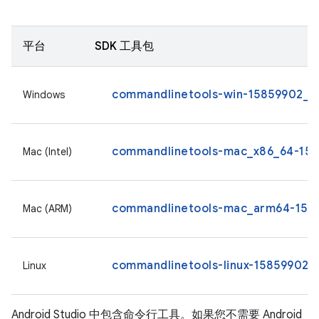
平台
SDK 工具包
commandlinetools-win-15859902_la
Windows
commandlinetools-mac_x86_64-1585
Mac (Intel)
commandlinetools-mac_arm64-1585
Mac (ARM)
commandlinetools-linux-15859902_l
Linux
Android Studio 中包含命令行工具。如果您不需要 Android